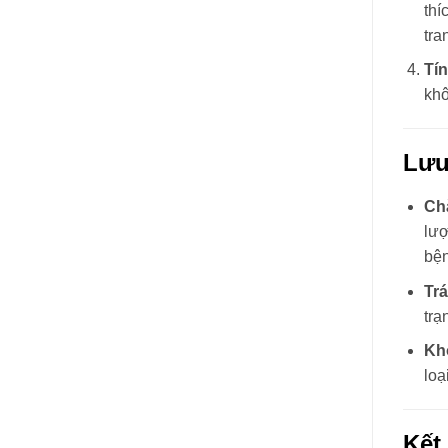
thí
tra
Tí
khô
Lưu
Ch
lượ
bện
Tr
trạ
Kh
loạ
Kết