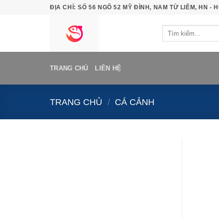
Bỏ
ĐỊA CHỈ: SỐ 56 NGÕ 52 MỸ ĐÌNH, NAM TỪ LIÊM, HN - H
qua
Tìm
nội
kiếm:
dung
TRANG CHỦ
LIÊN HỆ
TRANG CHỦ
/
CÁ CẢNH