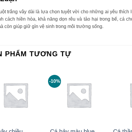
ột trắng vây dài là lựa chọn tuyệt vời cho những ai yêu thích 
nh cách hiền hòa, khả năng dọn rêu và tảo hại trong bể, cá c
à còn giúp giữ gìn vệ sinh trong môi trường sống.
N PHẨM TƯƠNG TỰ
-10%
ây chiều
Cá bảy màu blue
Cá thầ