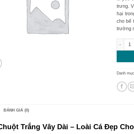
trưng. 
hại tro
cho bể 
trường 
Cá chuột
Danh mụ
ĐÁNH GIÁ (0)
Chuột Trắng Vây Dài – Loài Cá Đẹp Ch