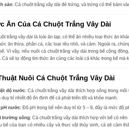
nh sản
: Cá chuột trắng vây dài đẻ trứng, và trứng có thể bám và
c Ăn Của Cá Chuột Trắng Vây Dài
ột trắng vây dài là loài ăn tạp, có thể ăn nhiều loại thức ăn kh
ức ăn thừa, phân cá, các loại rêu nhỏ, và cám. Ngoài ra, chún
bể. Vì vậy, nếu nuôi cá chuột trắng vây dài trong bể cộng đồn
 Cá sẽ tự động tìm thức ăn cùng các loài cá khác trong bể mà 
Thuật Nuôi Cá Chuột Trắng Vây Dài
iệt độ nước
: Cá chuột trắng vây dài thích hợp sống trong mô
 duy trì nhiệt độ ổn định để cá phát triển tốt và khỏe mạnh.
 pH nước
: Độ pH trong bể nên duy trì từ 5 – 8, đây là mức độ p
i trường sống
: Cá chuột trắng vây dài thích hợp với bể có nền 
 bể của bạn có nhiều cây và thực vật thủy sinh, cá sẽ cảm thấ