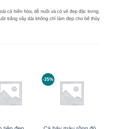
loài cá hiền hòa, dễ nuôi và có vẻ đẹp đặc trưng.
huột trắng vây dài không chỉ làm đẹp cho bể thủy
-35%
n tiên đen
Cá bảy màu rồng đỏ