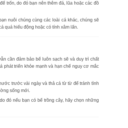
để trốn, do đó bạn nên thêm đá, lũa hoặc các đồ
 bạn nuôi chúng cùng các loài cá khác, chúng sẽ
cá quá hiếu động hoặc có tính xâm lấn.
vẫn cần đảm bảo bể luôn sạch sẽ và duy trì chất
cá phát triển khỏe mạnh và hạn chế nguy cơ mắc
nước trước vài ngày và thả cá từ từ để tránh tình
rường sống mới.
h, do đó nếu bạn có bể trồng cây, hãy chọn những