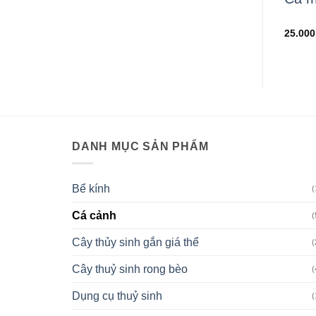
red tail
Giá
Giá
Giá
Giá
000
₫
25.000
₫
120.000
₫
65.000
₫
25.00
gốc
hiện
gốc
hiện
là:
tại
là:
tại
30.000 ₫.
là:
120.000 ₫.
là:
25.000 ₫.
65.000 ₫.
DANH MỤC SẢN PHẨM
Bể kính
(
Cá cảnh
(
Cây thủy sinh gắn giá thể
(
Cây thuỷ sinh rong bèo
(
Dụng cụ thuỷ sinh
(