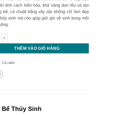
Với tính cách hiền hòa, khả năng dọn rêu và tảo
ng bể, cá chuột trắng vây dài không chỉ làm đẹp
thủy sinh mà còn giúp giữ gìn vệ sinh trong môi
sống.
 trắng vây dài số lượng
THÊM VÀO GIỎ HÀNG
c:
Cá cảnh
o Bể Thủy Sinh