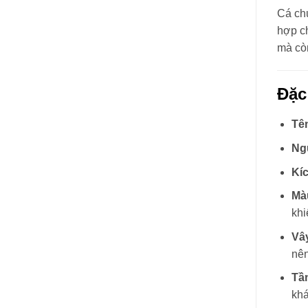
Cá chu
hợp ch
mà còn
Đặc
Tê
Ng
Kí
Mà
khi
Vâ
nên
Tầ
khá