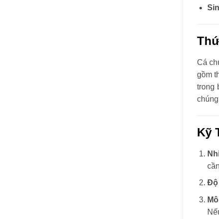
Si
Thứ
Cá chu
gồm th
trong 
chúng.
Kỹ 
Nh
cần
Độ
Mô
Nếu