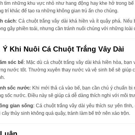
ch tìm những khu vực nhỏ như hang động hay khe hở trong bể 
ng trí khác để tạo ra những không gian trú ẩn cho chúng.
nh cách
: Cá chuột trắng vây dài khá hiền và ít quậy phá. Nếu
ng gây phiền toái, nhưng cần tránh nuôi chúng với những loài 
 Ý Khi Nuôi Cá Chuột Trắng Vây Dài
ăm sóc bể
: Mặc dù cá chuột trắng vây dài khá hiền hòa, bạn 
ng nước tốt. Thường xuyên thay nước và vệ sinh bể sẽ giúp 
h.
ánh sốc nước
: Khi mới thả cá vào bể, bạn cần chú ý chuẩn bị 
ng sốc nước. Điều này sẽ giúp cá dễ dàng thích nghi với môi t
ông gian sống
: Cá chuột trắng vây dài yêu thích sự yên tĩn
i cây thủy sinh không quá quậy, tránh làm bể trở nên xáo trộn.
 Luận