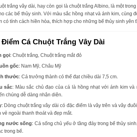
ột trắng vây dài, hay còn gọi là chuột trắng Albino, là một trong
o các bể thủy sinh. Với màu sắc hồng nhạt và ánh kim, cùng đôi
 có tính cách hiền hòa, thích hợp cho những bể thủy sinh yên tĩ
 Điểm Cá Chuột Trắng Vây Dài
n gọi
: Chuột trắng, Chuột trắng mắt đỏ
uồn gốc
: Nam Mỹ, Châu Mỹ
ch thước
: Cá trưởng thành có thể đạt chiều dài 7,5 cm.
u sắc
: Màu sắc chủ đạo của cá là hồng nhạt với ánh kim và m
ến chúng dễ dàng nhận diện.
y
: Dòng chuột trắng vây dài có đặc điểm là vây trên và vây đuô
 vẻ ngoài thanh thoát và đẹp mắt.
ng nước sống
: Cá sống chủ yếu ở tầng đáy trong bể thủy sinh
c trong bể.