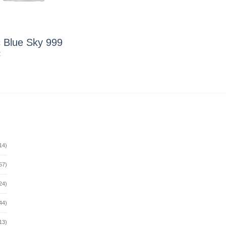
 Blue Sky 999
₫
14)
57)
24)
44)
13)