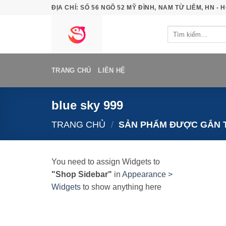
Bỏ
ĐỊA CHỈ: SỐ 56 NGÕ 52 MỸ ĐÌNH, NAM TỪ LIÊM, HN - H
qua
Tìm
nội
kiếm:
dung
TRANG CHỦ
LIÊN HỆ
blue sky 999
TRANG CHỦ
/
SẢN PHẨM ĐƯỢC GẮN T
You need to assign Widgets to
"Shop Sidebar"
in
Appearance >
Widgets
to show anything here