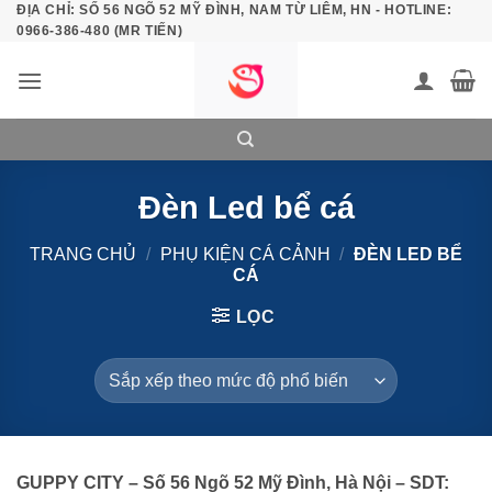
ĐỊA CHỈ: SỐ 56 NGÕ 52 MỸ ĐÌNH, NAM TỪ LIÊM, HN - HOTLINE:
Bỏ
0966-386-480 (MR TIẾN)
qua
nội
dung
Đèn Led bể cá
TRANG CHỦ
/
PHỤ KIỆN CÁ CẢNH
/
ĐÈN LED BỂ
CÁ
LỌC
GUPPY CITY – Số 56 Ngõ 52 Mỹ Đình, Hà Nội – SDT: