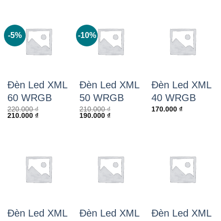
-5%
-10%
Đèn Led XML
Đèn Led XML
Đèn Led XML
60 WRGB
50 WRGB
40 WRGB
220.000
₫
210.000
₫
170.000
₫
Giá
Giá
Giá
Giá
210.000
₫
190.000
₫
gốc
hiện
gốc
hiện
là:
tại
là:
tại
220.000 ₫.
là:
210.000 ₫.
là:
210.000 ₫.
190.000 ₫.
Đèn Led XML
Đèn Led XML
Đèn Led XML