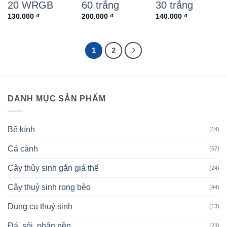
20 WRGB
60 trắng
30 trắng
130.000
₫
200.000
₫
140.000
₫
1
2
DANH MỤC SẢN PHẨM
Bể kính
(14)
Cá cảnh
(57)
Cây thủy sinh gắn giá thể
(24)
Cây thuỷ sinh rong bèo
(44)
Dụng cụ thuỷ sinh
(13)
Đá, sỏi, phân nền
(23)