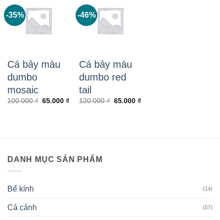
-35%
-46%
Cá bảy màu
Cá bảy màu
dumbo
dumbo red
mosaic
tail
Giá
Giá
Giá
Giá
100.000
₫
65.000
₫
120.000
₫
65.000
₫
gốc
hiện
gốc
hiện
là:
tại
là:
tại
100.000 ₫.
là:
120.000 ₫.
là:
65.000 ₫.
65.000 ₫.
DANH MỤC SẢN PHẨM
Bể kính
(14)
Cá cảnh
(57)