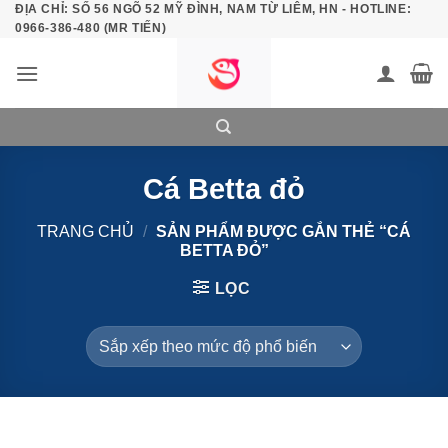
ĐỊA CHỈ: SỐ 56 NGÕ 52 MỸ ĐÌNH, NAM TỪ LIÊM, HN - HOTLINE:
Bỏ
0966-386-480 (MR TIẾN)
qua
nội
dung
Cá Betta đỏ
TRANG CHỦ
/
SẢN PHẨM ĐƯỢC GẮN THẺ “CÁ
BETTA ĐỎ”
LỌC