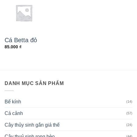
Cá Betta đỏ
85.000
₫
DANH MỤC SẢN PHẨM
Bể kính
(14)
Cá cảnh
(57)
Cây thủy sinh gắn giá thể
(24)
Cây thuỷ sinh rong bèo
(44)