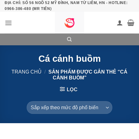
ĐỊA CHỈ: SỐ 56 NGÕ 52 MỸ ĐÌNH, NAM TỪ LIÊM, HN - HOTLINE:
Bỏ
0966-386-480 (MR TIẾN)
qua
nội
dung
Cá cánh buồm
TRANG CHỦ
/
SẢN PHẨM ĐƯỢC GẮN THẺ “CÁ
CÁNH BUỒM”
LỌC