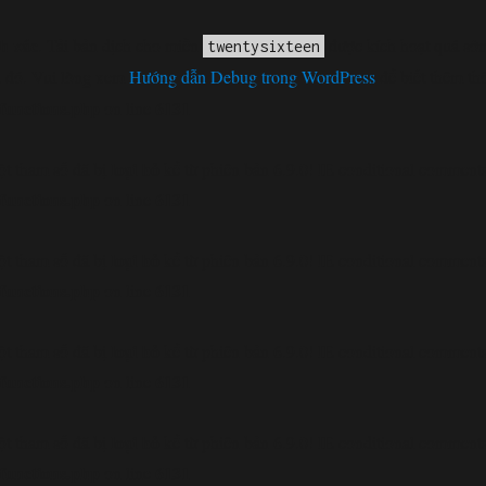
h xác
. Tải bản dịch cho miền
được kích hoạt quá sớm
twentysixteen
 đó. Vui lòng xem
Hướng dẫn Debug trong WordPress
để biết thêm th
functions.php
6131
on line
loại bỏ
t tham số đã bị
kể từ phiên bản 6.9.0! IE conditional comments 
functions.php
6131
on line
loại bỏ
t tham số đã bị
kể từ phiên bản 6.9.0! IE conditional comments 
functions.php
6131
on line
loại bỏ
t tham số đã bị
kể từ phiên bản 6.9.0! IE conditional comments 
functions.php
6131
on line
loại bỏ
t tham số đã bị
kể từ phiên bản 6.9.0! IE conditional comments 
functions.php
6131
on line