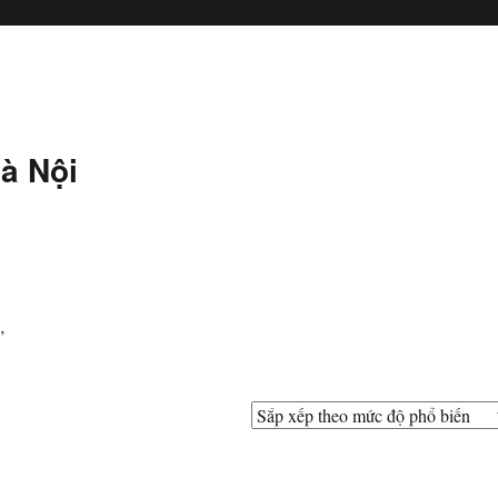
à Nội
”