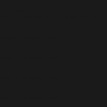
. Đây thường là dấu hiệu cho thấy một số mã trong plugin hoặc chủ
ông tin. (Thông điệp này đã được thêm vào trong phiên bản 6.7.0.) in
are ignored by all supported browsers. in
are ignored by all supported browsers. in
are ignored by all supported browsers. in
are ignored by all supported browsers. in