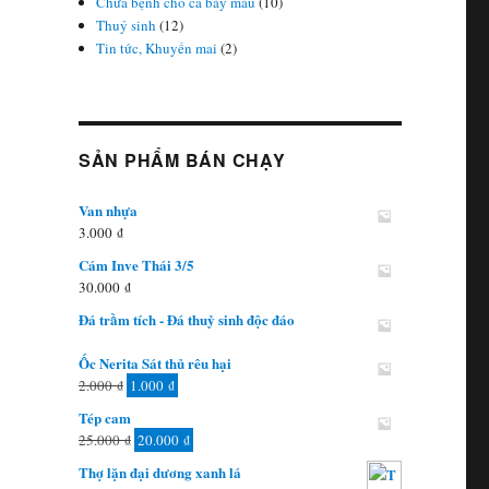
Chữa bệnh cho cá bảy màu
(10)
Thuỷ sinh
(12)
Tin tức, Khuyến mai
(2)
SẢN PHẨM BÁN CHẠY
Van nhựa
3.000
₫
Cám Inve Thái 3/5
30.000
₫
Đá trầm tích - Đá thuỷ sinh độc đáo
Ốc Nerita Sát thủ rêu hại
Giá
Giá
2.000
₫
1.000
₫
gốc
hiện
Tép cam
là:
tại
Giá
Giá
25.000
₫
20.000
₫
2.000 ₫.
là:
gốc
hiện
Thợ lặn đại dương xanh lá
1.000 ₫.
là:
tại