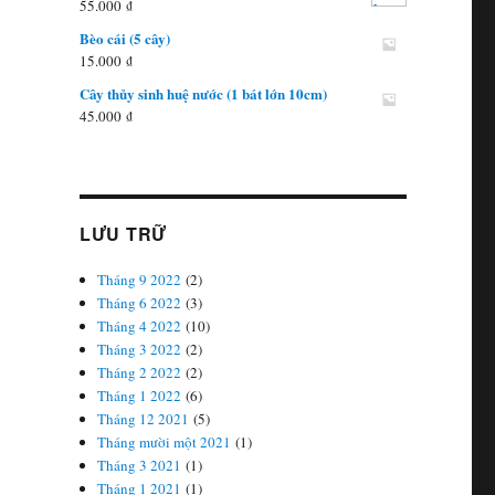
55.000
₫
25.000 ₫.
là:
Bèo cái (5 cây)
20.000 ₫.
15.000
₫
Cây thủy sinh huệ nước (1 bát lớn 10cm)
45.000
₫
LƯU TRỮ
Tháng 9 2022
(2)
Tháng 6 2022
(3)
Tháng 4 2022
(10)
Tháng 3 2022
(2)
Tháng 2 2022
(2)
Tháng 1 2022
(6)
Tháng 12 2021
(5)
Tháng mười một 2021
(1)
Tháng 3 2021
(1)
Tháng 1 2021
(1)