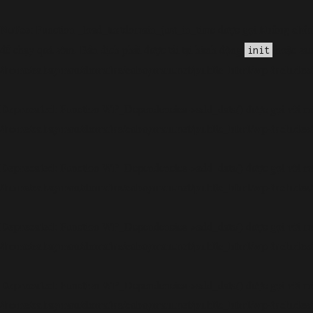
Notice
không chín
: Function _load_textdomain_just_in_time được gọi
đề chạy quá sớm. Bản dịch phải được tải tại hành động
hoặc sau
init
/home/cabaymau/domains/cabaymau.net/public_html/wp-includes/
Deprecated
: Function WP_Dependencies->add_data() được gọi với mộ
/home/cabaymau/domains/cabaymau.net/public_html/wp-includes/
Deprecated
: Function WP_Dependencies->add_data() được gọi với mộ
/home/cabaymau/domains/cabaymau.net/public_html/wp-includes/
Deprecated
: Function WP_Dependencies->add_data() được gọi với mộ
/home/cabaymau/domains/cabaymau.net/public_html/wp-includes/
Deprecated
: Function WP_Dependencies->add_data() được gọi với mộ
/home/cabaymau/domains/cabaymau.net/public_html/wp-includes/