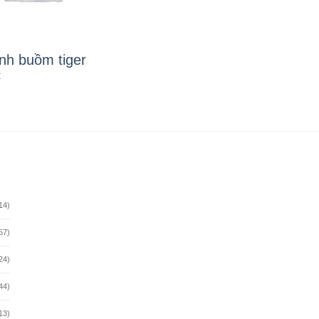
nh buồm tiger
₫
14)
57)
24)
44)
13)