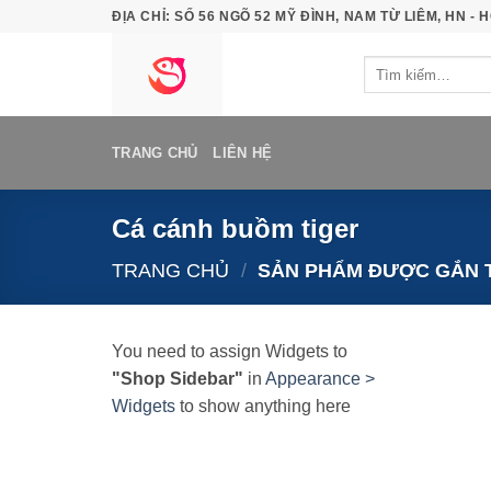
Bỏ
ĐỊA CHỈ: SỐ 56 NGÕ 52 MỸ ĐÌNH, NAM TỪ LIÊM, HN - H
qua
Tìm
nội
kiếm:
dung
TRANG CHỦ
LIÊN HỆ
Cá cánh buồm tiger
TRANG CHỦ
/
SẢN PHẨM ĐƯỢC GẮN T
You need to assign Widgets to
"Shop Sidebar"
in
Appearance >
Widgets
to show anything here