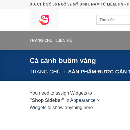
Bỏ
ĐỊA CHỈ: SỐ 56 NGÕ 52 MỸ ĐÌNH, NAM TỪ LIÊM, HN - H
qua
Tìm
nội
kiếm:
dung
TRANG CHỦ
LIÊN HỆ
Cá cánh buồm vàng
TRANG CHỦ
/
SẢN PHẨM ĐƯỢC GẮN 
You need to assign Widgets to
"Shop Sidebar"
in
Appearance >
Widgets
to show anything here