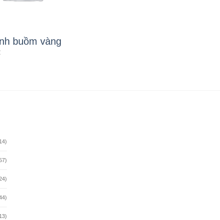
nh buồm vàng
₫
14)
57)
24)
44)
13)