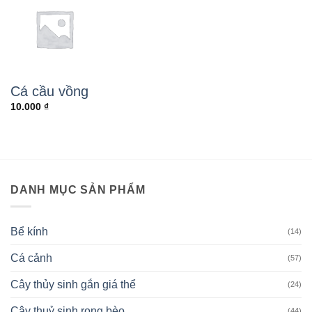
Cá cầu vồng
10.000
₫
DANH MỤC SẢN PHẨM
Bể kính
(14)
Cá cảnh
(57)
Cây thủy sinh gắn giá thể
(24)
Cây thuỷ sinh rong bèo
(44)