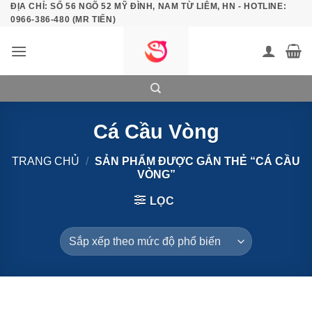
ĐỊA CHỈ: SỐ 56 NGÕ 52 MỸ ĐÌNH, NAM TỪ LIÊM, HN - HOTLINE:
Bỏ
0966-386-480 (MR TIẾN)
qua
nội
dung
Cá Cầu Vòng
TRANG CHỦ
/
SẢN PHẨM ĐƯỢC GẮN THẺ “CÁ CẦU
VÒNG”
LỌC