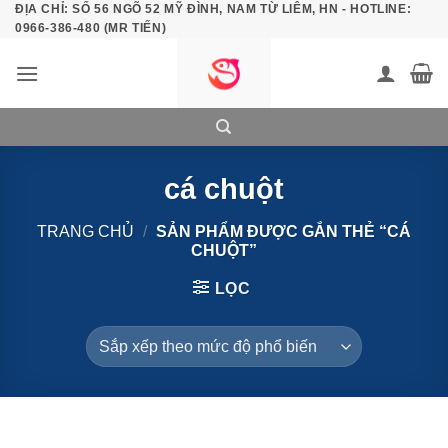
ĐỊA CHỈ: SỐ 56 NGÕ 52 MỸ ĐÌNH, NAM TỪ LIÊM, HN - HOTLINE:
Bỏ
0966-386-480 (MR TIẾN)
qua
nội
dung
cá chuột
TRANG CHỦ
/
SẢN PHẨM ĐƯỢC GẮN THẺ “CÁ
CHUỘT”
LỌC