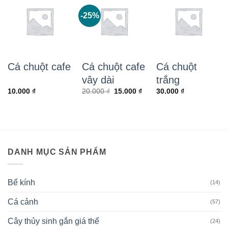
-25%
Cá chuột cafe
Cá chuột cafe
Cá chuột
vây dài
trắng
Giá
Giá
10.000
₫
20.000
₫
15.000
₫
30.000
₫
gốc
hiện
là:
tại
20.000 ₫.
là:
15.000 ₫.
DANH MỤC SẢN PHẨM
Bể kính
(14)
Cá cảnh
(57)
Cây thủy sinh gắn giá thể
(24)