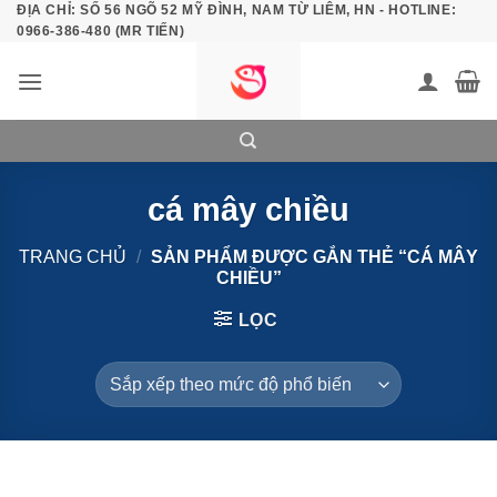
ĐỊA CHỈ: SỐ 56 NGÕ 52 MỸ ĐÌNH, NAM TỪ LIÊM, HN - HOTLINE:
Bỏ
0966-386-480 (MR TIẾN)
qua
nội
dung
cá mây chiều
TRANG CHỦ
/
SẢN PHẨM ĐƯỢC GẮN THẺ “CÁ MÂY
CHIỀU”
LỌC