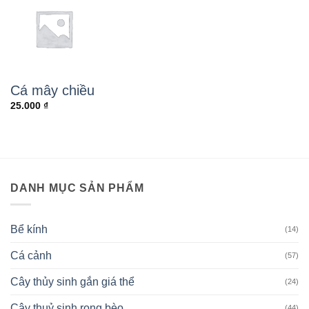
Cá mây chiều
25.000
₫
DANH MỤC SẢN PHẨM
Bể kính
(14)
Cá cảnh
(57)
Cây thủy sinh gắn giá thể
(24)
Cây thuỷ sinh rong bèo
(44)