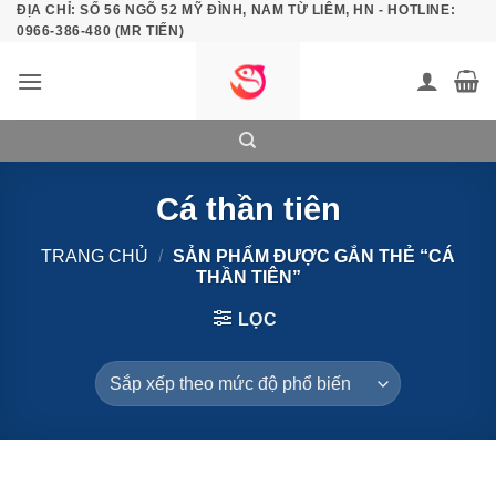
ĐỊA CHỈ: SỐ 56 NGÕ 52 MỸ ĐÌNH, NAM TỪ LIÊM, HN - HOTLINE:
Bỏ
0966-386-480 (MR TIẾN)
qua
nội
dung
Cá thần tiên
TRANG CHỦ
/
SẢN PHẨM ĐƯỢC GẮN THẺ “CÁ
THẦN TIÊN”
LỌC