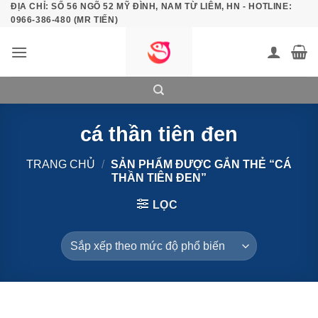
ĐỊA CHỈ: SỐ 56 NGÕ 52 MỸ ĐÌNH, NAM TỪ LIÊM, HN - HOTLINE:
Bỏ
0966-386-480 (MR TIẾN)
qua
nội
dung
cá thần tiên đen
TRANG CHỦ
/
SẢN PHẨM ĐƯỢC GẮN THẺ “CÁ
THẦN TIÊN ĐEN”
LỌC