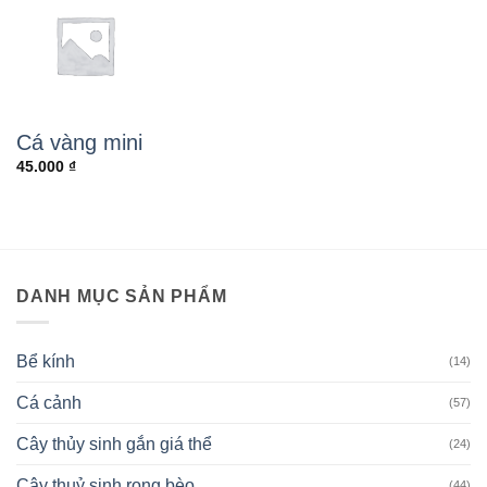
Cá vàng mini
45.000
₫
DANH MỤC SẢN PHẨM
Bể kính
(14)
Cá cảnh
(57)
Cây thủy sinh gắn giá thể
(24)
Cây thuỷ sinh rong bèo
(44)