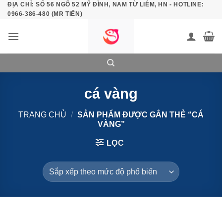
ĐỊA CHỈ: SỐ 56 NGÕ 52 MỸ ĐÌNH, NAM TỪ LIÊM, HN - HOTLINE:
Bỏ
0966-386-480 (MR TIẾN)
qua
nội
dung
cá vàng
TRANG CHỦ
/
SẢN PHẨM ĐƯỢC GẮN THẺ “CÁ
VÀNG”
LỌC