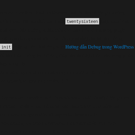
Notice
không
: Function _load_textdomain_just_in_time được gọi
chính xác
. Tải bản dịch cho miền
được kích hoạt
twentysixteen
quá sớm. Đây thường là dấu hiệu cho thấy một số mã trong plugin
hoặc chủ đề chạy quá sớm. Bản dịch phải được tải tại hành động
hoặc sau đó. Vui lòng xem
Hướng dẫn Debug trong WordPress
init
để biết thêm thông tin. (Thông điệp này đã được thêm vào trong phiên
bản 6.7.0.) in
/home/cabaymau/domains/cabaymau.net/public_html/wp-
includes/functions.php
6131
on line
Deprecated
: Function WP_Dependencies->add_data() được gọi với
loại bỏ
một tham số đã bị
kể từ phiên bản 6.9.0! IE conditional
comments are ignored by all supported browsers. in
/home/cabaymau/domains/cabaymau.net/public_html/wp-
includes/functions.php
6131
on line