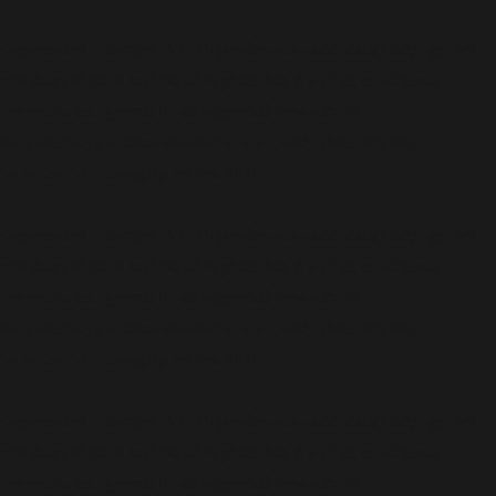
Deprecated
: Function WP_Dependencies->add_data() được gọi với
loại bỏ
một tham số đã bị
kể từ phiên bản 6.9.0! IE conditional
comments are ignored by all supported browsers. in
/home/cabaymau/domains/cabaymau.net/public_html/wp-
includes/functions.php
6131
on line
Deprecated
: Function WP_Dependencies->add_data() được gọi với
loại bỏ
một tham số đã bị
kể từ phiên bản 6.9.0! IE conditional
comments are ignored by all supported browsers. in
/home/cabaymau/domains/cabaymau.net/public_html/wp-
includes/functions.php
6131
on line
Deprecated
: Function WP_Dependencies->add_data() được gọi với
loại bỏ
một tham số đã bị
kể từ phiên bản 6.9.0! IE conditional
comments are ignored by all supported browsers. in