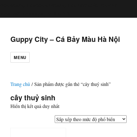
/home/cabaymau/domains/cabaymau.net/public_html/wp-
includes/functions.php
6131
on line
Guppy City – Cá Bảy Màu Hà Nội
MENU
Trang chủ
/ Sản phẩm được gắn thẻ “cây thuỷ sinh”
cây thuỷ sinh
Hiển thị kết quả duy nhất