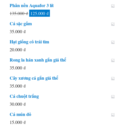
Phân nền Aquafor 3 lít
Giá
Giá
135.000
₫
125.000
₫
gốc
hiện
Cá sặc gấm
là:
tại
35.000
₫
135.000 ₫.
là:
Hạt giống cỏ trái tim
125.000 ₫.
20.000
₫
Rong la hán xanh gắn giá thể
35.000
₫
Cây xương cá gắn giá thể
35.000
₫
Cá chuột trắng
30.000
₫
Cá mún đỏ
15.000
₫