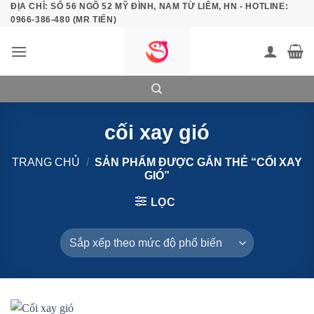
ĐỊA CHỈ: SỐ 56 NGÕ 52 MỸ ĐÌNH, NAM TỪ LIÊM, HN - HOTLINE:
Bỏ
0966-386-480 (MR TIẾN)
qua
nội
dung
cối xay gió
TRANG CHỦ
/
SẢN PHẨM ĐƯỢC GẮN THẺ “CỐI XAY
GIÓ”
LỌC