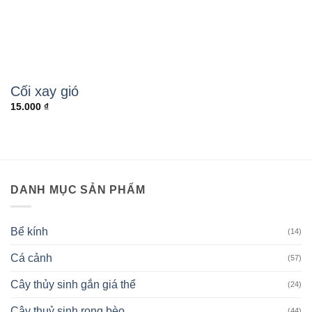
Cối xay gió
15.000
₫
DANH MỤC SẢN PHẨM
Bể kính
(14)
Cá cảnh
(57)
Cây thủy sinh gắn giá thể
(24)
Cây thuỷ sinh rong bèo
(44)