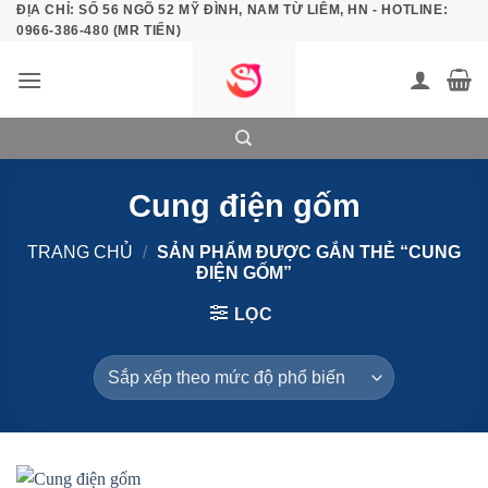
ĐỊA CHỈ: SỐ 56 NGÕ 52 MỸ ĐÌNH, NAM TỪ LIÊM, HN - HOTLINE:
Bỏ
0966-386-480 (MR TIẾN)
qua
nội
dung
Cung điện gốm
TRANG CHỦ
/
SẢN PHẨM ĐƯỢC GẮN THẺ “CUNG
ĐIỆN GỐM”
LỌC