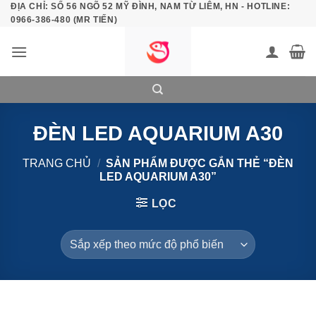
ĐỊA CHỈ: SỐ 56 NGÕ 52 MỸ ĐÌNH, NAM TỪ LIÊM, HN - HOTLINE:
Bỏ
0966-386-480 (MR TIẾN)
qua
nội
dung
ĐÈN LED AQUARIUM A30
TRANG CHỦ
/
SẢN PHẨM ĐƯỢC GẮN THẺ “ĐÈN
LED AQUARIUM A30”
LỌC