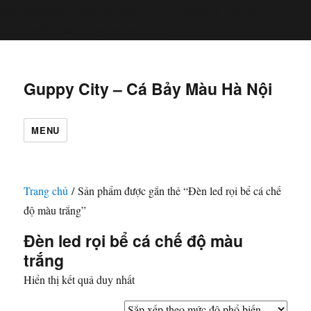
/home/cabaymau/domains/cabaymau.net/public_html/wp-
includes/functions.php
6131
on line
Guppy City – Cá Bảy Màu Hà Nội
MENU
Trang chủ
/ Sản phẩm được gắn thẻ “Đèn led rọi bể cá chế
độ màu trắng”
Đèn led rọi bể cá chế độ màu
trắng
Hiển thị kết quả duy nhất