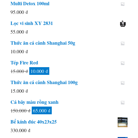
Multi Detox 100ml
95.000
₫
Lọc vi sinh XY 2831
55.000
₫
Thức ăn cá cảnh Shanghai 50g
10.000
₫
Tép Fire Red
Giá
Giá
15.000
₫
10.000
₫
gốc
hiện
Thức ăn cá cảnh Shanghai 100g
là:
tại
15.000
₫
15.000 ₫.
là:
Cá bảy màu rồng xanh
10.000 ₫.
Giá
Giá
150.000
₫
65.000
₫
gốc
hiện
Bể kính đúc 40x23x25
là:
tại
330.000
₫
150.000 ₫.
là: