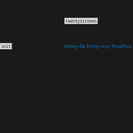
Notice
không
: Function _load_textdomain_just_in_time được gọi
chính xác
. Tải bản dịch cho miền
được kích hoạt
twentysixteen
quá sớm. Đây thường là dấu hiệu cho thấy một số mã trong plugin
hoặc chủ đề chạy quá sớm. Bản dịch phải được tải tại hành động
hoặc sau đó. Vui lòng xem
Hướng dẫn Debug trong WordPress
init
để biết thêm thông tin. (Thông điệp này đã được thêm vào trong phiên
bản 6.7.0.) in
/home/cabaymau/domains/cabaymau.net/public_html/wp-
includes/functions.php
6131
on line
Deprecated
: Function WP_Dependencies->add_data() được gọi với
loại bỏ
một tham số đã bị
kể từ phiên bản 6.9.0! IE conditional
comments are ignored by all supported browsers. in
/home/cabaymau/domains/cabaymau.net/public_html/wp-
includes/functions.php
6131
on line