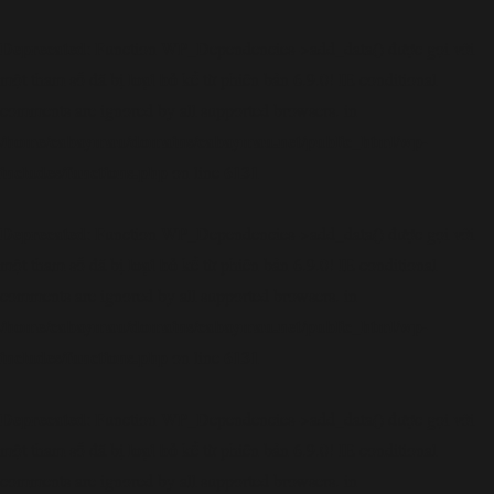
Deprecated
: Function WP_Dependencies->add_data() được gọi với
loại bỏ
một tham số đã bị
kể từ phiên bản 6.9.0! IE conditional
comments are ignored by all supported browsers. in
/home/cabaymau/domains/cabaymau.net/public_html/wp-
includes/functions.php
6131
on line
Deprecated
: Function WP_Dependencies->add_data() được gọi với
loại bỏ
một tham số đã bị
kể từ phiên bản 6.9.0! IE conditional
comments are ignored by all supported browsers. in
/home/cabaymau/domains/cabaymau.net/public_html/wp-
includes/functions.php
6131
on line
Deprecated
: Function WP_Dependencies->add_data() được gọi với
loại bỏ
một tham số đã bị
kể từ phiên bản 6.9.0! IE conditional
comments are ignored by all supported browsers. in