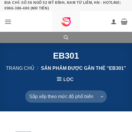
ĐỊA CHỈ: SỐ 56 NGÕ 52 MỸ ĐÌNH, NAM TỪ LIÊM, HN - HOTLINE:
Bỏ
0966-386-480 (MR TIẾN)
qua
nội
dung
EB301
TRANG CHỦ
/
SẢN PHẨM ĐƯỢC GẮN THẺ “EB301”
LỌC