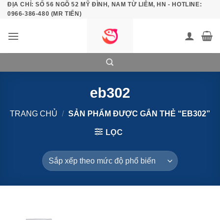
ĐỊA CHỈ: SỐ 56 NGÕ 52 MỸ ĐÌNH, NAM TỪ LIÊM, HN - HOTLINE:
Bỏ
0966-386-480 (MR TIẾN)
qua
nội
dung
eb302
TRANG CHỦ
/
SẢN PHẨM ĐƯỢC GẮN THẺ “EB302”
LỌC