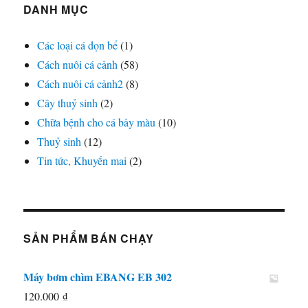
thể.
DANH MỤC
Các
tùy
Các loại cá dọn bể
(1)
chọn
Cách nuôi cá cảnh
(58)
có
Cách nuôi cá cảnh2
(8)
thể
Cây thuỷ sinh
(2)
được
Chữa bệnh cho cá bảy màu
(10)
chọn
Thuỷ sinh
(12)
trên
Tin tức, Khuyến mai
(2)
trang
sản
phẩm
SẢN PHẨM BÁN CHẠY
Máy bơm chìm EBANG EB 302
120.000
₫