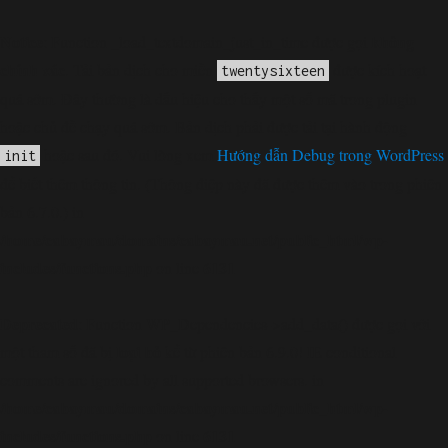
Notice
không
: Function _load_textdomain_just_in_time được gọi
chính xác
. Tải bản dịch cho miền
được kích hoạt
twentysixteen
quá sớm. Đây thường là dấu hiệu cho thấy một số mã trong plugin
hoặc chủ đề chạy quá sớm. Bản dịch phải được tải tại hành động
hoặc sau đó. Vui lòng xem
Hướng dẫn Debug trong WordPress
init
để biết thêm thông tin. (Thông điệp này đã được thêm vào trong phiên
bản 6.7.0.) in
/home/cabaymau/domains/cabaymau.net/public_html/wp-
includes/functions.php
6131
on line
Deprecated
: Function WP_Dependencies->add_data() được gọi với
loại bỏ
một tham số đã bị
kể từ phiên bản 6.9.0! IE conditional
comments are ignored by all supported browsers. in
/home/cabaymau/domains/cabaymau.net/public_html/wp-
includes/functions.php
6131
on line