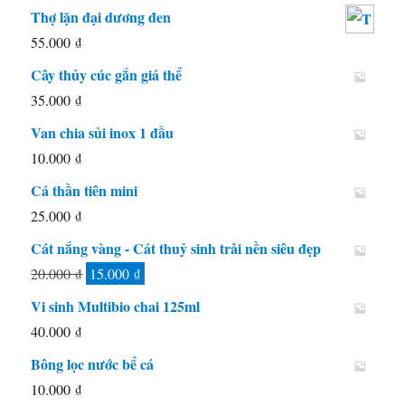
Thợ lặn đại dương đen
55.000
₫
Cây thủy cúc gắn giá thể
35.000
₫
Van chia sủi inox 1 đầu
10.000
₫
Cá thần tiên mini
25.000
₫
Cát nắng vàng - Cát thuỷ sinh trải nền siêu đẹp
Giá
Giá
20.000
₫
15.000
₫
gốc
hiện
Vi sinh Multibio chai 125ml
là:
tại
40.000
₫
20.000 ₫.
là:
Bông lọc nước bể cá
15.000 ₫.
10.000
₫