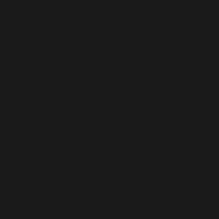
Deprecated
: Function WP_Dependencies->add_data() được gọi với
loại bỏ
một tham số đã bị
kể từ phiên bản 6.9.0! IE conditional
comments are ignored by all supported browsers. in
/home/cabaymau/domains/cabaymau.net/public_html/wp-
includes/functions.php
6131
on line
Deprecated
: Function WP_Dependencies->add_data() được gọi với
loại bỏ
một tham số đã bị
kể từ phiên bản 6.9.0! IE conditional
comments are ignored by all supported browsers. in
/home/cabaymau/domains/cabaymau.net/public_html/wp-
includes/functions.php
6131
on line
Deprecated
: Function WP_Dependencies->add_data() được gọi với
loại bỏ
một tham số đã bị
kể từ phiên bản 6.9.0! IE conditional
comments are ignored by all supported browsers. in