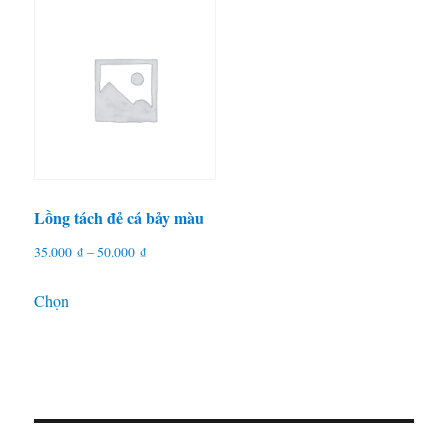
Lồng tách đẻ cá bảy màu
Khoảng
35.000
₫
–
50.000
₫
giá:
Sản
Chọn
từ
phẩm
35.000 ₫
này
đến
có
50.000 ₫
nhiều
biến