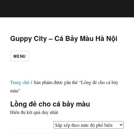
/home/cabaymau/domains/cabaymau.net/public_html/wp-
includes/functions.php
6131
on line
Guppy City – Cá Bảy Màu Hà Nội
MENU
Trang chủ
/ Sản phẩm được gắn thẻ “Lồng đẻ cho cá bảy
màu”
Lồng đẻ cho cá bảy màu
Hiển thị kết quả duy nhất