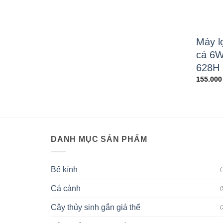
Máy l
cá 6
628H
155.00
DANH MỤC SẢN PHẨM
Bể kính
(
Cá cảnh
(
Cây thủy sinh gắn giá thể
(