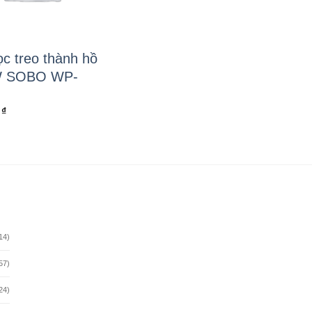
ọc treo thành hồ
W SOBO WP-
0
₫
14)
57)
24)