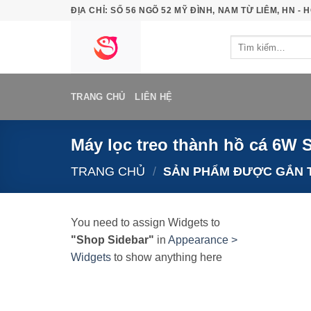
Bỏ
ĐỊA CHỈ: SỐ 56 NGÕ 52 MỸ ĐÌNH, NAM TỪ LIÊM, HN - H
qua
Tìm
nội
kiếm:
dung
TRANG CHỦ
LIÊN HỆ
Máy lọc treo thành hồ cá 6
TRANG CHỦ
/
SẢN PHẨM ĐƯỢC GẮN T
You need to assign Widgets to
"Shop Sidebar"
in
Appearance >
Widgets
to show anything here