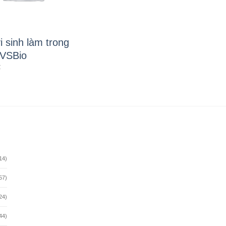
i sinh làm trong
VSBio
₫
14)
57)
24)
44)