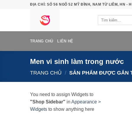
Bỏ
ĐỊA CHỈ: SỐ 56 NGÕ 52 MỸ ĐÌNH, NAM TỪ LIÊM, HN - H
qua
Tìm
nội
kiếm:
dung
TRANG CHỦ
LIÊN HỆ
Men vi sinh làm trong nước
TRANG CHỦ
/
SẢN PHẨM ĐƯỢC GẮN T
You need to assign Widgets to
"Shop Sidebar"
in
Appearance >
Widgets
to show anything here