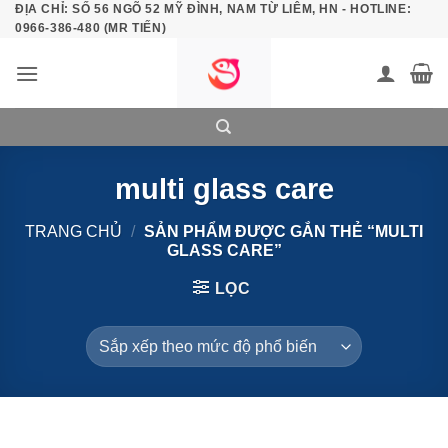
ĐỊA CHỈ: SỐ 56 NGÕ 52 MỸ ĐÌNH, NAM TỪ LIÊM, HN - HOTLINE:
Bỏ
0966-386-480 (MR TIẾN)
qua
nội
dung
multi glass care
TRANG CHỦ
/
SẢN PHẨM ĐƯỢC GẮN THẺ “MULTI
GLASS CARE”
LỌC