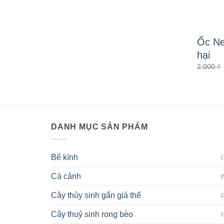
Ốc Ne
hại
2.000
₫
DANH MỤC SẢN PHẨM
Bể kính
(
Cá cảnh
(
Cây thủy sinh gắn giá thể
(
Cây thuỷ sinh rong bèo
(