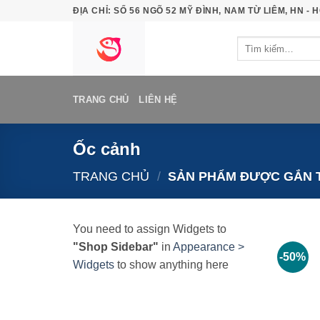
Bỏ
ĐỊA CHỈ: SỐ 56 NGÕ 52 MỸ ĐÌNH, NAM TỪ LIÊM, HN - H
qua
Tìm
nội
kiếm:
dung
TRANG CHỦ
LIÊN HỆ
Ốc cảnh
TRANG CHỦ
/
SẢN PHẨM ĐƯỢC GẮN T
You need to assign Widgets to
"Shop Sidebar"
in
Appearance >
-50%
Widgets
to show anything here