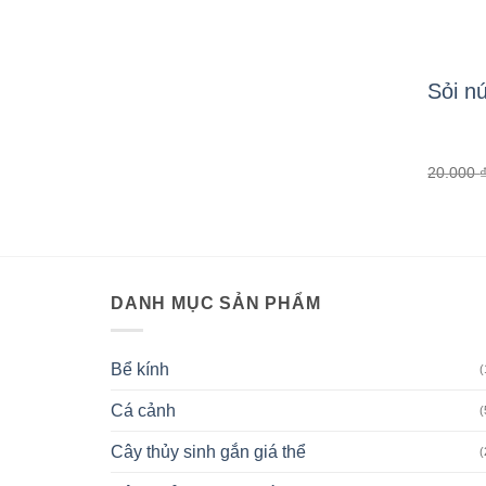
Sỏi nú
20.000
DANH MỤC SẢN PHẨM
Bể kính
(
Cá cảnh
(
Cây thủy sinh gắn giá thể
(