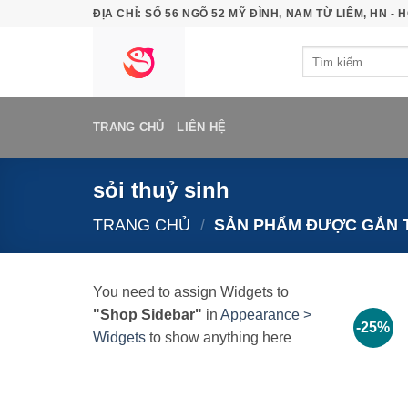
Bỏ
ĐỊA CHỈ: SỐ 56 NGÕ 52 MỸ ĐÌNH, NAM TỪ LIÊM, HN - H
qua
Tìm
nội
kiếm:
dung
TRANG CHỦ
LIÊN HỆ
sỏi thuỷ sinh
TRANG CHỦ
/
SẢN PHẨM ĐƯỢC GẮN T
You need to assign Widgets to
"Shop Sidebar"
in
Appearance >
-25%
Widgets
to show anything here