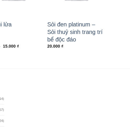
i lửa
Sỏi đen platinum –
Sỏi thuỷ sinh trang trí
bể độc đáo
Giá
Giá
₫
15.000
₫
20.000
₫
gốc
hiện
là:
tại
20.000 ₫.
là:
15.000 ₫.
14)
57)
24)