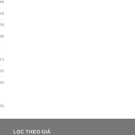
44)
13)
23)
(8)
17)
21)
11)
31)
LỌC THEO GIÁ