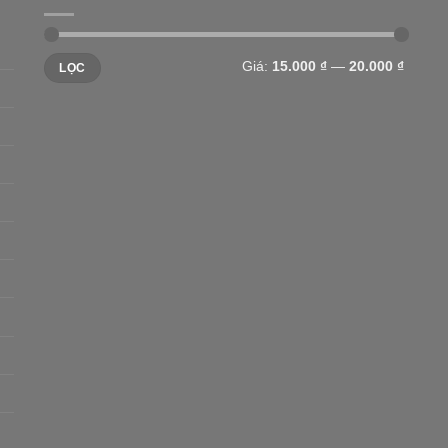
Giá
Giá
Giá:
15.000 ₫
—
20.000 ₫
LỌC
tối
tối
thiểu
đa