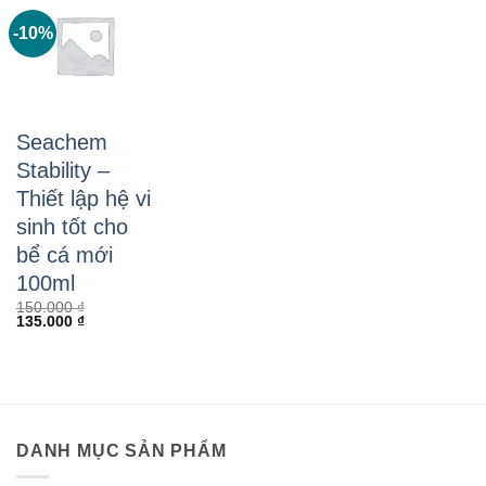
-10%
Seachem
Stability –
Thiết lập hệ vi
sinh tốt cho
bể cá mới
100ml
150.000
₫
Giá
Giá
135.000
₫
gốc
hiện
là:
tại
150.000 ₫.
là:
135.000 ₫.
DANH MỤC SẢN PHẨM