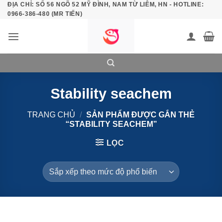
ĐỊA CHỈ: SỐ 56 NGÕ 52 MỸ ĐÌNH, NAM TỪ LIÊM, HN - HOTLINE:
Bỏ
0966-386-480 (MR TIẾN)
qua
nội
dung
Stability seachem
TRANG CHỦ
/
SẢN PHẨM ĐƯỢC GẮN THẺ
“STABILITY SEACHEM”
LỌC