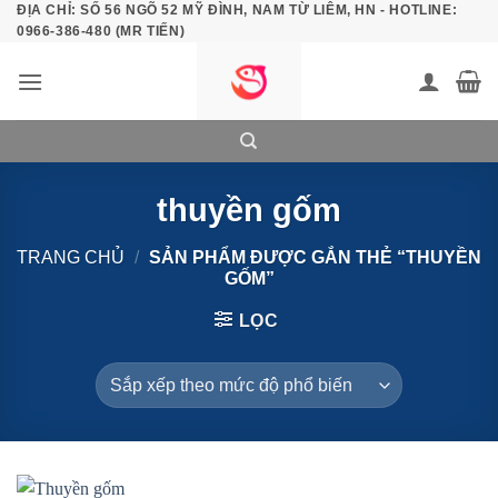
ĐỊA CHỈ: SỐ 56 NGÕ 52 MỸ ĐÌNH, NAM TỪ LIÊM, HN - HOTLINE:
Bỏ
0966-386-480 (MR TIẾN)
qua
nội
dung
thuyền gốm
TRANG CHỦ
/
SẢN PHẨM ĐƯỢC GẮN THẺ “THUYỀN
GỐM”
LỌC