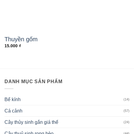
Thuyền gốm
15.000
₫
DANH MỤC SẢN PHẨM
Bể kính
(14)
Cá cảnh
(57)
Cây thủy sinh gắn giá thể
(24)
Cây thuỷ sinh rong bèo
(44)