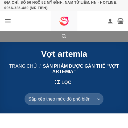
ĐỊA CHỈ: SỐ 56 NGÕ 52 MỸ ĐÌNH, NAM TỪ LIÊM, HN - HOTLINE:
Bỏ
0966-386-480 (MR TIẾN)
qua
nội
dung
Vợt artemia
TRANG CHỦ
/
SẢN PHẨM ĐƯỢC GẮN THẺ “VỢT
ARTEMIA”
LỌC