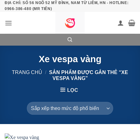
ĐỊA CHỈ: SỐ 56 NGÕ 52 MỸ ĐÌNH, NAM TỪ LIÊM, HN - HOTLINE:
Bỏ
0966-386-480 (MR TIẾN)
qua
nội
dung
Xe vespa vàng
TRANG CHỦ
/
SẢN PHẨM ĐƯỢC GẮN THẺ “XE
VESPA VÀNG”
LỌC