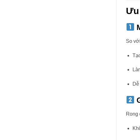
Ưu 
M
So vớ
Tạo
Làm
Dễ 
G
Rong 
Khô