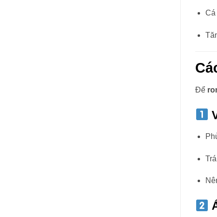
Cá 
Tăn
Các
Để
ro
V
Ph
Trá
Nên
Á