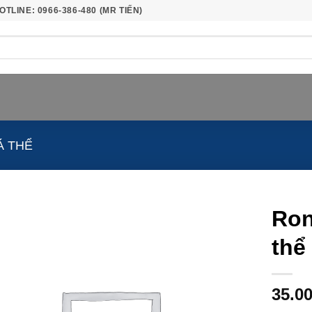
OTLINE: 0966-386-480 (MR TIẾN)
Á THỂ
Ron
thể
35.0