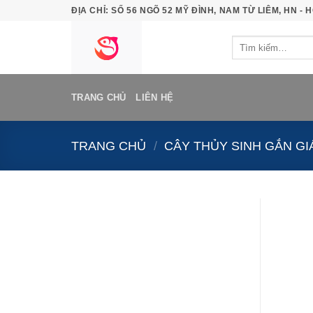
Bỏ
ĐỊA CHỈ: SỐ 56 NGÕ 52 MỸ ĐÌNH, NAM TỪ LIÊM, HN - H
qua
Tìm
nội
kiếm:
dung
TRANG CHỦ
LIÊN HỆ
TRANG CHỦ
/
CÂY THỦY SINH GẮN GI