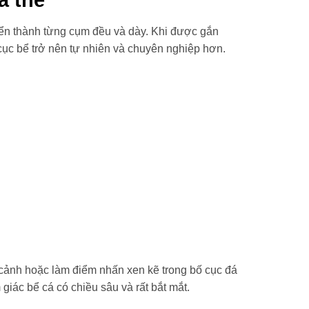
iển thành từng cụm đều và dày. Khi được gắn
ố cục bể trở nên tự nhiên và chuyên nghiệp hơn.
 cảnh hoặc làm điểm nhấn xen kẽ trong bố cục đá
giác bể cá có chiều sâu và rất bắt mắt.