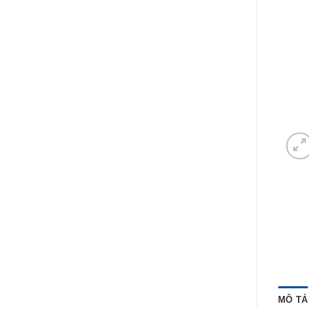
MÔ TẢ