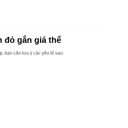
 đỏ gắn giá thể
p, bạn cần lưu ý các yếu tố sau: