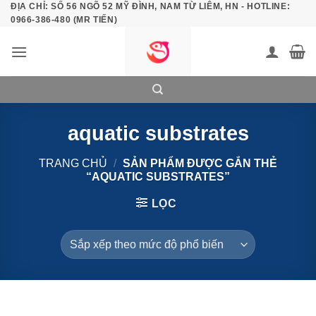
ĐỊA CHỈ: SỐ 56 NGÕ 52 MỸ ĐÌNH, NAM TỪ LIÊM, HN - HOTLINE:
Bỏ
0966-386-480 (MR TIẾN)
qua
nội
dung
aquatic substrates
TRANG CHỦ
/
SẢN PHẨM ĐƯỢC GẮN THẺ
“AQUATIC SUBSTRATES”
LỌC