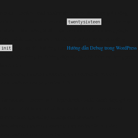
Notice
không
: Function _load_textdomain_just_in_time được gọi
chính xác
. Tải bản dịch cho miền
được kích hoạt
twentysixteen
quá sớm. Đây thường là dấu hiệu cho thấy một số mã trong plugin
hoặc chủ đề chạy quá sớm. Bản dịch phải được tải tại hành động
hoặc sau đó. Vui lòng xem
Hướng dẫn Debug trong WordPress
init
để biết thêm thông tin. (Thông điệp này đã được thêm vào trong phiên
bản 6.7.0.) in
/home/cabaymau/domains/cabaymau.net/public_html/wp-
includes/functions.php
6131
on line
Deprecated
: Function WP_Dependencies->add_data() được gọi với
loại bỏ
một tham số đã bị
kể từ phiên bản 6.9.0! IE conditional
comments are ignored by all supported browsers. in
/home/cabaymau/domains/cabaymau.net/public_html/wp-
includes/functions.php
6131
on line