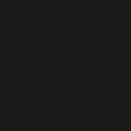
Deprecated
: Function WP_Dependencies->add_data() được gọi với
loại bỏ
một tham số đã bị
kể từ phiên bản 6.9.0! IE conditional
comments are ignored by all supported browsers. in
/home/cabaymau/domains/cabaymau.net/public_html/wp-
includes/functions.php
6131
on line
Deprecated
: Function WP_Dependencies->add_data() được gọi với
loại bỏ
một tham số đã bị
kể từ phiên bản 6.9.0! IE conditional
comments are ignored by all supported browsers. in
/home/cabaymau/domains/cabaymau.net/public_html/wp-
includes/functions.php
6131
on line
Deprecated
: Function WP_Dependencies->add_data() được gọi với
loại bỏ
một tham số đã bị
kể từ phiên bản 6.9.0! IE conditional
comments are ignored by all supported browsers. in