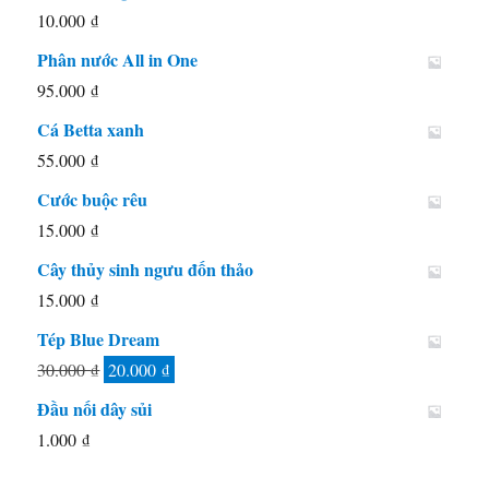
10.000
₫
Phân nước All in One
95.000
₫
Cá Betta xanh
55.000
₫
Cước buộc rêu
15.000
₫
Cây thủy sinh ngưu đốn thảo
15.000
₫
Tép Blue Dream
Giá
Giá
30.000
₫
20.000
₫
gốc
hiện
Đầu nối dây sủi
là:
tại
1.000
₫
30.000 ₫.
là: