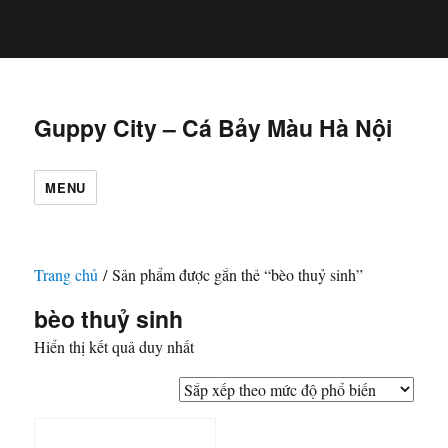
/home/cabaymau/domains/cabaymau.net/public_html/wp-
includes/functions.php
6131
on line
Guppy City – Cá Bảy Màu Hà Nội
MENU
Trang chủ
/ Sản phẩm được gắn thẻ “bèo thuỷ sinh”
bèo thuỷ sinh
Hiển thị kết quả duy nhất