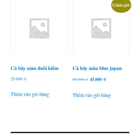
theo
Giảm giá!
mức
độ
phổ
biến
Cá bảy màu đuôi kiếm
Cá bảy màu blue japan
Giá
Giá
25.000
₫
45.000
₫
50.000
₫
gốc
hiện
Thêm vào giỏ hàng
là:
tại
Thêm vào giỏ hàng
50.000 ₫.
là:
45.000 ₫.