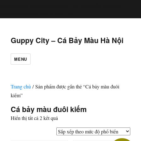
/home/cabaymau/domains/cabaymau.net/public_html/wp-
includes/functions.php
6131
on line
Guppy City – Cá Bảy Màu Hà Nội
MENU
Trang chủ
/ Sản phẩm được gắn thẻ “Cá bảy màu đuôi
kiếm”
Cá bảy màu đuôi kiếm
Đã
Hiển thị tất cả 2 kết quả
sắp
xếp