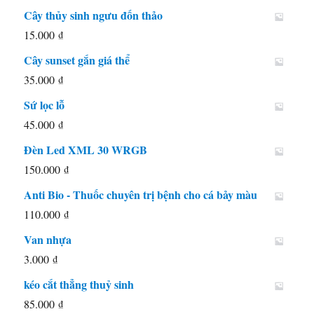
gốc
hiện
Cây thủy sinh ngưu đốn thảo
là:
tại
15.000
₫
80.000 ₫.
là:
Cây sunset gắn giá thể
65.000 ₫.
35.000
₫
Sứ lọc lỗ
45.000
₫
Đèn Led XML 30 WRGB
150.000
₫
Anti Bio - Thuốc chuyên trị bệnh cho cá bảy màu
110.000
₫
Van nhựa
3.000
₫
kéo cắt thẳng thuỷ sinh
85.000
₫