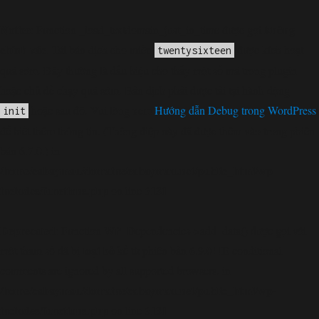
Notice
không
: Function _load_textdomain_just_in_time được gọi
chính xác
. Tải bản dịch cho miền
được kích hoạt
twentysixteen
quá sớm. Đây thường là dấu hiệu cho thấy một số mã trong plugin
hoặc chủ đề chạy quá sớm. Bản dịch phải được tải tại hành động
hoặc sau đó. Vui lòng xem
Hướng dẫn Debug trong WordPress
init
để biết thêm thông tin. (Thông điệp này đã được thêm vào trong phiên
bản 6.7.0.) in
/home/cabaymau/domains/cabaymau.net/public_html/wp-
includes/functions.php
6131
on line
Deprecated
: Function WP_Dependencies->add_data() được gọi với
loại bỏ
một tham số đã bị
kể từ phiên bản 6.9.0! IE conditional
comments are ignored by all supported browsers. in
/home/cabaymau/domains/cabaymau.net/public_html/wp-
includes/functions.php
6131
on line