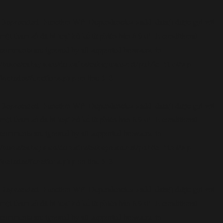
Deprecated
: Function WP_Dependencies->add_data() được gọi với
loại bỏ
một tham số đã bị
kể từ phiên bản 6.9.0! IE conditional
comments are ignored by all supported browsers. in
/home/cabaymau/domains/cabaymau.net/public_html/wp-
includes/functions.php
6131
on line
Deprecated
: Function WP_Dependencies->add_data() được gọi với
loại bỏ
một tham số đã bị
kể từ phiên bản 6.9.0! IE conditional
comments are ignored by all supported browsers. in
/home/cabaymau/domains/cabaymau.net/public_html/wp-
includes/functions.php
6131
on line
Deprecated
: Function WP_Dependencies->add_data() được gọi với
loại bỏ
một tham số đã bị
kể từ phiên bản 6.9.0! IE conditional
comments are ignored by all supported browsers. in