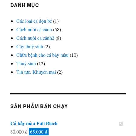
DANH MỤC
Các loại cá dọn bể
(1)
Cách nuôi cá cảnh
(58)
Cách nuôi cá cảnh2
(8)
Cây thuỷ sinh
(2)
Chữa bệnh cho cá bảy màu
(10)
Thuỷ sinh
(12)
Tin tức, Khuyến mai
(2)
SẢN PHẨM BÁN CHẠY
Cá bảy màu Full Black
Giá
Giá
80.000
₫
65.000
₫