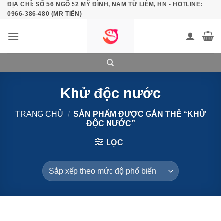
ĐỊA CHỈ: SỐ 56 NGÕ 52 MỸ ĐÌNH, NAM TỪ LIÊM, HN - HOTLINE:
Bỏ
0966-386-480 (MR TIẾN)
qua
nội
dung
Khử độc nước
TRANG CHỦ
/
SẢN PHẨM ĐƯỢC GẮN THẺ “KHỬ
ĐỘC NƯỚC”
LỌC