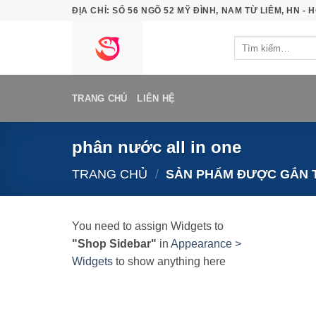
Bỏ
ĐỊA CHỈ: SỐ 56 NGÕ 52 MỸ ĐÌNH, NAM TỪ LIÊM, HN - H
qua
Tìm
nội
kiếm:
dung
TRANG CHỦ
LIÊN HỆ
phân nước all in one
TRANG CHỦ
/
SẢN PHẨM ĐƯỢC GẮN T
You need to assign Widgets to
"Shop Sidebar"
in
Appearance >
Widgets
to show anything here