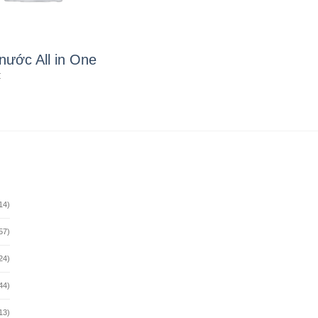
nước All in One
₫
14)
57)
24)
44)
13)