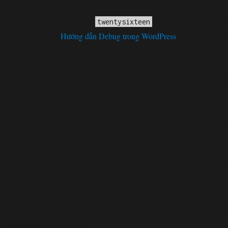
h xác
. Tải bản dịch cho miền
được kích hoạt quá sớm
twentysixteen
 đó. Vui lòng xem
Hướng dẫn Debug trong WordPress
để biết thêm th
functions.php
6131
on line
loại bỏ
t tham số đã bị
kể từ phiên bản 6.9.0! IE conditional comments 
functions.php
6131
on line
loại bỏ
t tham số đã bị
kể từ phiên bản 6.9.0! IE conditional comments 
functions.php
6131
on line
loại bỏ
t tham số đã bị
kể từ phiên bản 6.9.0! IE conditional comments 
functions.php
6131
on line
loại bỏ
t tham số đã bị
kể từ phiên bản 6.9.0! IE conditional comments 
functions.php
6131
on line