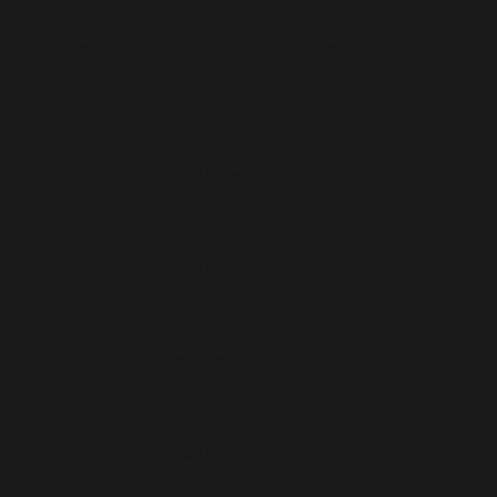
. Đây thường là dấu hiệu cho thấy một số mã trong plugin hoặc chủ
ông tin. (Thông điệp này đã được thêm vào trong phiên bản 6.7.0.) in
are ignored by all supported browsers. in
are ignored by all supported browsers. in
are ignored by all supported browsers. in
are ignored by all supported browsers. in