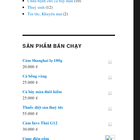
Chữa bệnh cho cá bảy màu
(10)
Thuỷ sinh
(12)
Tin tức, Khuyến mai
(2)
SẢN PHẨM BÁN CHẠY
Cám Shanghai lọ 180g
20.000
₫
Cá bống vàng
25.000
₫
Cá bảy màu đuôi kiếm
25.000
₫
Thuốc diệt sán thuỷ tức
55.000
₫
Cám Inve Thái G12
30.000
₫
Cung điện gốm