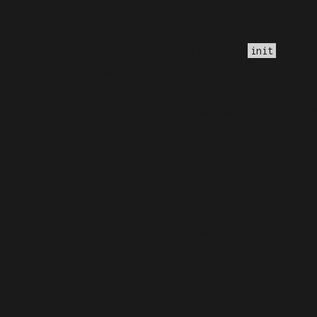
Notice
không chín
: Function _load_textdomain_just_in_time được gọi
đề chạy quá sớm. Bản dịch phải được tải tại hành động
hoặc sau
init
/home/cabaymau/domains/cabaymau.net/public_html/wp-includes/
Deprecated
: Function WP_Dependencies->add_data() được gọi với mộ
/home/cabaymau/domains/cabaymau.net/public_html/wp-includes/
Deprecated
: Function WP_Dependencies->add_data() được gọi với mộ
/home/cabaymau/domains/cabaymau.net/public_html/wp-includes/
Deprecated
: Function WP_Dependencies->add_data() được gọi với mộ
/home/cabaymau/domains/cabaymau.net/public_html/wp-includes/
Deprecated
: Function WP_Dependencies->add_data() được gọi với mộ
/home/cabaymau/domains/cabaymau.net/public_html/wp-includes/