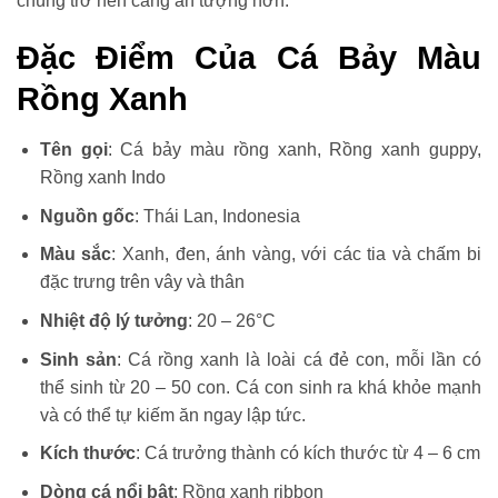
chúng trở nên càng ấn tượng hơn.
Đặc Điểm Của Cá Bảy Màu
Rồng Xanh
Tên gọi
: Cá bảy màu rồng xanh, Rồng xanh guppy,
Rồng xanh Indo
Nguồn gốc
: Thái Lan, Indonesia
Màu sắc
: Xanh, đen, ánh vàng, với các tia và chấm bi
đặc trưng trên vây và thân
Nhiệt độ lý tưởng
: 20 – 26°C
Sinh sản
: Cá rồng xanh là loài cá đẻ con, mỗi lần có
thể sinh từ 20 – 50 con. Cá con sinh ra khá khỏe mạnh
và có thể tự kiếm ăn ngay lập tức.
Kích thước
: Cá trưởng thành có kích thước từ 4 – 6 cm
Dòng cá nổi bật
: Rồng xanh ribbon