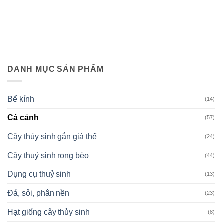
DANH MỤC SẢN PHẨM
Bể kính
(14)
Cá cảnh
(57)
Cây thủy sinh gắn giá thể
(24)
Cây thuỷ sinh rong bèo
(44)
Dụng cụ thuỷ sinh
(13)
Đá, sỏi, phân nền
(23)
Hạt giống cây thủy sinh
(8)