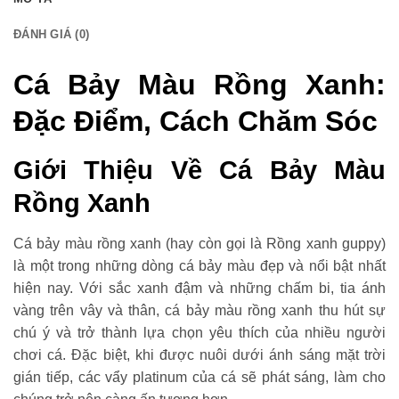
ĐÁNH GIÁ (0)
Cá Bảy Màu Rồng Xanh:
Đặc Điểm, Cách Chăm Sóc
Giới Thiệu Về Cá Bảy Màu
Rồng Xanh
Cá bảy màu rồng xanh (hay còn gọi là Rồng xanh guppy)
là một trong những dòng cá bảy màu đẹp và nổi bật nhất
hiện nay. Với sắc xanh đậm và những chấm bi, tia ánh
vàng trên vây và thân, cá bảy màu rồng xanh thu hút sự
chú ý và trở thành lựa chọn yêu thích của nhiều người
chơi cá. Đặc biệt, khi được nuôi dưới ánh sáng mặt trời
gián tiếp, các vẩy platinum của cá sẽ phát sáng, làm cho