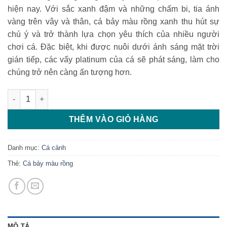
150.000 ₫.
là:
hiện nay. Với sắc xanh đậm và những chấm bi, tia ánh
65.000 ₫.
vàng trên vây và thân, cá bảy màu rồng xanh thu hút sự
chú ý và trở thành lựa chọn yêu thích của nhiều người
chơi cá. Đặc biệt, khi được nuôi dưới ánh sáng mặt trời
gián tiếp, các vẩy platinum của cá sẽ phát sáng, làm cho
chúng trở nên càng ấn tượng hơn.
Cá bảy màu rồng xanh số lượng
THÊM VÀO GIỎ HÀNG
Danh mục:
Cá cảnh
Thẻ:
Cá bảy màu rồng
MÔ TẢ