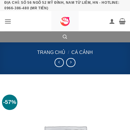
ĐỊA CHỈ: SỐ 56 NGÕ 52 MỸ ĐÌNH, NAM TỪ LIÊM, HN - HOTLINE:
Bỏ
0966-386-480 (MR TIẾN)
qua
nội
dung
TRANG CHỦ
/
CÁ CẢNH
-57%