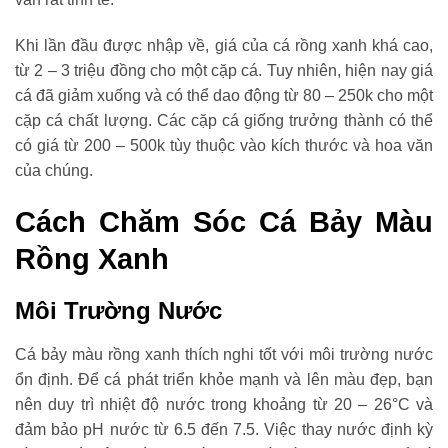
Khi lần đầu được nhập về, giá của cá rồng xanh khá cao,
từ 2 – 3 triệu đồng cho một cặp cá. Tuy nhiên, hiện nay giá
cá đã giảm xuống và có thể dao động từ 80 – 250k cho một
cặp cá chất lượng. Các cặp cá giống trưởng thành có thể
có giá từ 200 – 500k tùy thuộc vào kích thước và hoa văn
của chúng.
Cách Chăm Sóc Cá Bảy Màu
Rồng Xanh
Môi Trường Nước
Cá bảy màu rồng xanh thích nghi tốt với môi trường nước
ổn định. Để cá phát triển khỏe mạnh và lên màu đẹp, bạn
nên duy trì nhiệt độ nước trong khoảng từ 20 – 26°C và
đảm bảo pH nước từ 6.5 đến 7.5. Việc thay nước định kỳ