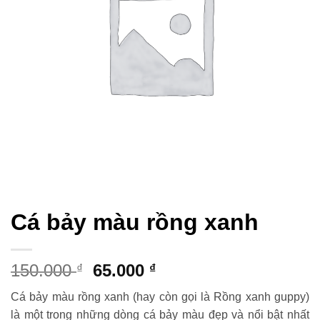
Cá bảy màu rồng xanh
Giá
Giá
150.000
65.000
₫
₫
gốc
hiện
Cá bảy màu rồng xanh (hay còn gọi là Rồng xanh guppy)
là:
tại
là một trong những dòng cá bảy màu đẹp và nổi bật nhất