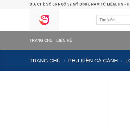
Bỏ
ĐỊA CHỈ: SỐ 56 NGÕ 52 MỸ ĐÌNH, NAM TỪ LIÊM, HN - H
qua
Tìm
nội
kiếm:
dung
TRANG CHỦ
LIÊN HỆ
TRANG CHỦ
/
PHỤ KIỆN CÁ CẢNH
/
L