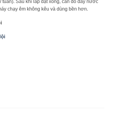
/ tuần). Sau khi lắp đặt xong, cần đổ đầy nước
máy chạy êm không kêu và dùng bền hơn.
i
ội