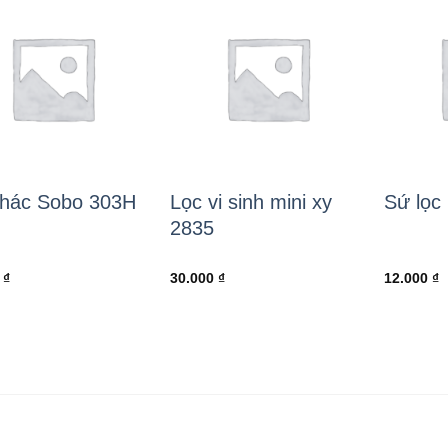
thác Sobo 303H
Lọc vi sinh mini xy
Sứ lọc 
2835
0
₫
30.000
₫
12.000
₫