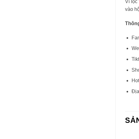
Vì lọc
vào h
Thông
Fa
We
Tik
Sh
Hot
Địa
SẢ