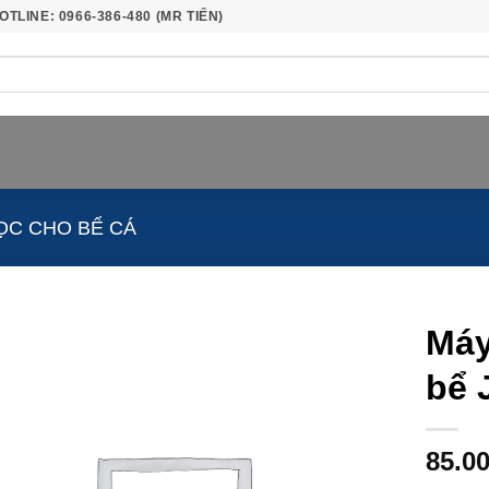
OTLINE: 0966-386-480 (MR TIẾN)
ỌC CHO BỂ CÁ
Máy
bể 
85.0