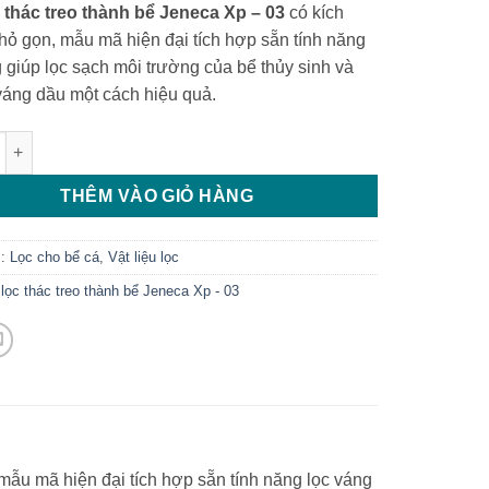
 thác treo thành bể Jeneca Xp – 03
có kích
hỏ gọn, mẫu mã hiện đại tích hợp sẵn tính năng
 giúp lọc sạch môi trường của bể thủy sinh và
 váng dầu một cách hiệu quả.
thác treo thành bể Jeneca Xp - 03 số lượng
THÊM VÀO GIỎ HÀNG
c:
Lọc cho bể cá
,
Vật liệu lọc
lọc thác treo thành bể Jeneca Xp - 03
mẫu mã hiện đại tích hợp sẵn tính năng lọc váng