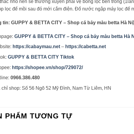
 thác nhỏ nên sẽ thường xuyên phải vệ bông lọc bên trong (1lần
ộp lọc để mồi sau đó mới cắm điện. Đổ nước ngập máy lọc để 
 tin: GUPPY & BETTA CITY – Shop cá bảy màu betta Hà Nộ
npage:
GUPPY & BETTA CITY – Shop cá bảy màu betta Hà N
bsite:
https://cabaymau.net
–
https://cabetta.net
tok:
GUPPY & BETTA CITY Tiktok
opee:
https://shopee.vn/shop/729072/
line:
0966.386.480
 chỉ shop: Số 56 Ngõ 52 Mỹ Đình, Nam Từ Liêm, HN
N PHẨM TƯƠNG TỰ