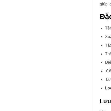
giúp l
Đặ
Tê
Xuấ
Tác
Thô
Điệ
Côn
Lưu
Lọ
Lưu