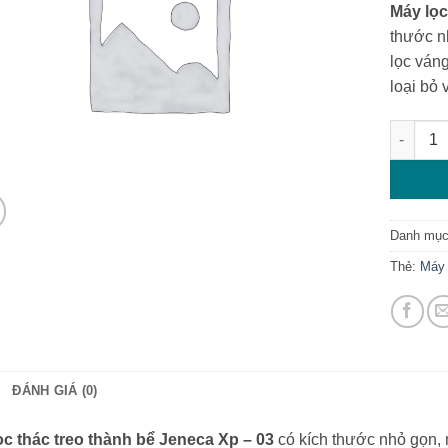
Máy lọc
thước n
lọc váng
loại bỏ
Máy lọc 
Danh mụ
Thẻ:
Máy 
ĐÁNH GIÁ (0)
ọc thác treo thành bể Jeneca Xp – 03
có kích thước nhỏ gọn, 