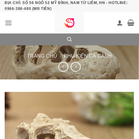
ĐỊA CHỈ: SỐ 56 NGÕ 52 MỸ ĐÌNH, NAM TỪ LIÊM, HN - HOTLINE:
Bỏ
0966-386-480 (MR TIẾN)
qua
nội
dung
TRANG CHỦ
/
PHỤ KIỆN CÁ CẢNH