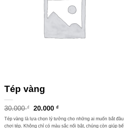
Tép vàng
Giá
Giá
30.000
20.000
₫
₫
gốc
hiện
Tép vàng là lựa chọn lý tưởng cho những ai muốn bắt đầu
là:
tại
chơi tép. Không chỉ có màu sắc nổi bật, chúng còn giúp bể