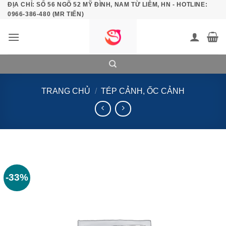
ĐỊA CHỈ: SỐ 56 NGÕ 52 MỸ ĐÌNH, NAM TỪ LIÊM, HN - HOTLINE:
Bỏ
0966-386-480 (MR TIẾN)
qua
nội
dung
TRANG CHỦ
/
TÉP CẢNH, ỐC CẢNH
-33%