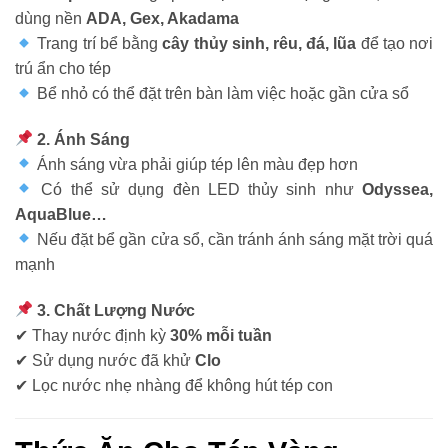
dùng nền
ADA, Gex, Akadama
Trang trí bể bằng
cây thủy sinh, rêu, đá, lũa
để tạo nơi
trú ẩn cho tép
Bể nhỏ có thể đặt trên bàn làm việc hoặc gần cửa sổ
2. Ánh Sáng
Ánh sáng vừa phải giúp tép lên màu đẹp hơn
Có thể sử dụng đèn LED thủy sinh như
Odyssea,
AquaBlue…
Nếu đặt bể gần cửa sổ, cần tránh ánh sáng mặt trời quá
mạnh
3. Chất Lượng Nước
✔ Thay nước định kỳ
30% mỗi tuần
✔ Sử dụng nước đã khử
Clo
✔ Lọc nước nhẹ nhàng để không hút tép con