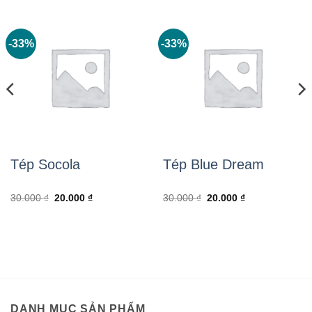
-33%
-33%
Tép Socola
Tép Blue Dream
Giá
Giá
Giá
Giá
30.000
₫
20.000
₫
30.000
₫
20.000
₫
gốc
hiện
gốc
hiện
là:
tại
là:
tại
30.000 ₫.
là:
30.000 ₫.
là:
20.000 ₫.
20.000 ₫.
DANH MỤC SẢN PHẨM