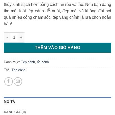
30.000 ₫.
là:
thủy sinh sạch hơn bằng cách ăn rêu và tảo. Nếu bạn đang
20.000 ₫.
tìm một loài tép cảnh dễ nuôi, đẹp mắt và không đòi hỏi
quá nhiều công chăm sóc, tép vàng chính là lựa chọn hoàn
hảo!
Tép vàng số lượng
THÊM VÀO GIỎ HÀNG
Danh mục:
Tép cảnh, ốc cảnh
Thẻ:
Tép cảnh
MÔ TẢ
ĐÁNH GIÁ (0)