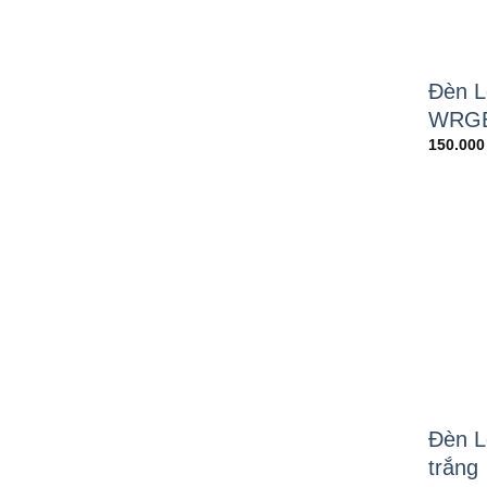
Đèn L
WRG
150.00
Đèn L
trắng