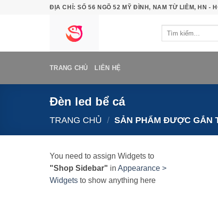
Bỏ
ĐỊA CHỈ: SỐ 56 NGÕ 52 MỸ ĐÌNH, NAM TỪ LIÊM, HN - H
qua
Tìm
nội
kiếm:
dung
TRANG CHỦ
LIÊN HỆ
Đèn led bể cá
TRANG CHỦ
/
SẢN PHẨM ĐƯỢC GẮN T
You need to assign Widgets to
"Shop Sidebar"
in
Appearance >
Widgets
to show anything here