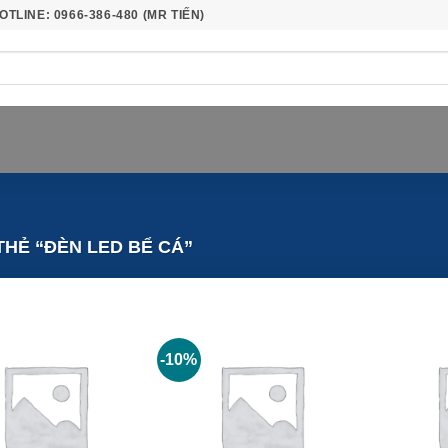
OTLINE: 0966-386-480 (MR TIẾN)
HẺ “ĐÈN LED BỂ CÁ”
-10%