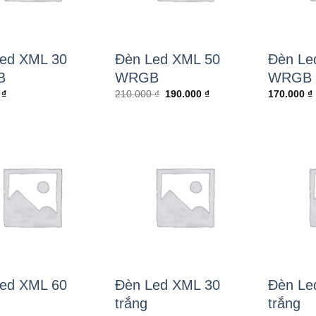
ed XML 30
Đèn Led XML 50
Đèn Le
B
WRGB
WRGB
Giá
Giá
0
₫
210.000
₫
190.000
₫
170.000
₫
gốc
hiện
là:
tại
210.000 ₫.
là:
190.000 ₫.
ed XML 60
Đèn Led XML 30
Đèn Le
trắng
trắng