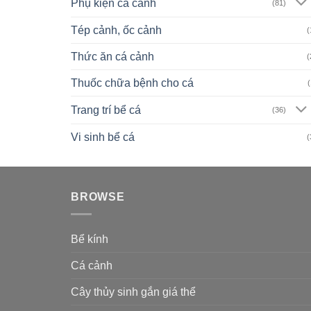
Phụ kiện cá cảnh
(81)
Tép cảnh, ốc cảnh
(
Thức ăn cá cảnh
(
Thuốc chữa bệnh cho cá
(
Trang trí bể cá
(36)
Vi sinh bể cá
(
BROWSE
Bể kính
Cá cảnh
Cây thủy sinh gắn giá thể