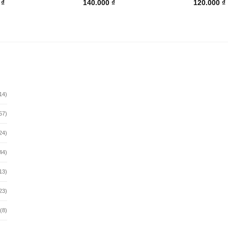
0
₫
140.000
₫
120.000
₫
14)
57)
24)
44)
13)
23)
(8)