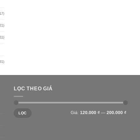
17)
21)
11)
31)
LỌC THEO GIÁ
Giá
Giá
Giá:
120.000 ₫
—
200.000 ₫
LỌC
tối
tối
thiểu
đa