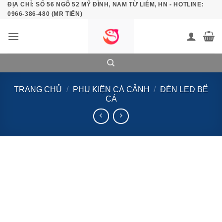
ĐỊA CHỈ: SỐ 56 NGÕ 52 MỸ ĐÌNH, NAM TỪ LIÊM, HN - HOTLINE:
Bỏ
0966-386-480 (MR TIẾN)
qua
nội
dung
TRANG CHỦ
/
PHỤ KIỆN CÁ CẢNH
/
ĐÈN LED BỂ
CÁ