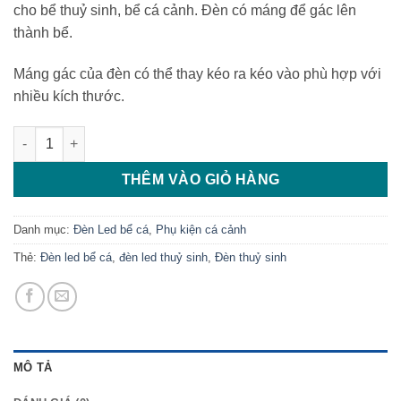
cho bể thuỷ sinh, bể cá cảnh. Đèn có máng để gác lên
thành bể.
Máng gác của đèn có thể thay kéo ra kéo vào phù hợp với
nhiều kích thước.
Đèn Led XML 60 trắng số lượng
THÊM VÀO GIỎ HÀNG
Danh mục:
Đèn Led bể cá
,
Phụ kiện cá cảnh
Thẻ:
Đèn led bể cá
,
đèn led thuỷ sinh
,
Đèn thuỷ sinh
MÔ TẢ