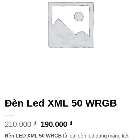
Đèn Led XML 50 WRGB
Giá
Giá
210.000
190.000
₫
₫
gốc
hiện
Đèn LED XML 50 WRGB
là loại đèn led dạng máng tiết
là:
tại