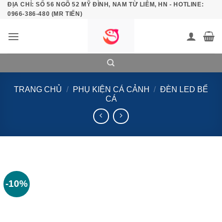
ĐỊA CHỈ: SỐ 56 NGÕ 52 MỸ ĐÌNH, NAM TỪ LIÊM, HN - HOTLINE:
Bỏ
0966-386-480 (MR TIẾN)
qua
nội
dung
TRANG CHỦ
/
PHỤ KIỆN CÁ CẢNH
/
ĐÈN LED BỂ
CÁ
-10%