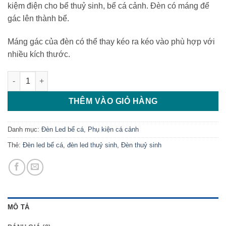
kiệm điện cho bể thuỷ sinh, bể cá cảnh. Đèn có máng để
210.000 ₫.
là:
gác lên thành bể.
190.000 ₫.
Máng gác của đèn có thể thay kéo ra kéo vào phù hợp với
nhiều kích thước.
Đèn Led XML 50 WRGB số lượng
THÊM VÀO GIỎ HÀNG
Danh mục:
Đèn Led bể cá
,
Phụ kiện cá cảnh
Thẻ:
Đèn led bể cá
,
đèn led thuỷ sinh
,
Đèn thuỷ sinh
MÔ TẢ