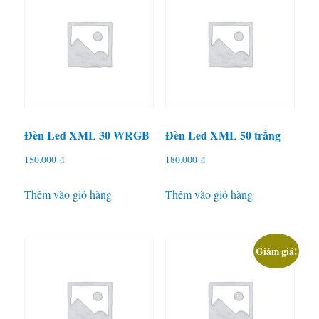
mức
độ
phổ
biến
Đèn Led XML 30 WRGB
Đèn Led XML 50 trắng
150.000
₫
180.000
₫
Thêm vào giỏ hàng
Thêm vào giỏ hàng
Giảm giá!