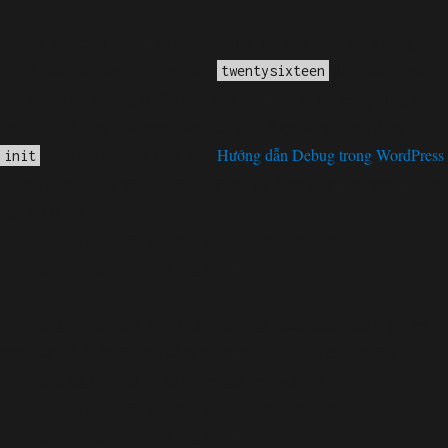
Notice
không
: Function _load_textdomain_just_in_time được gọi
chính xác
. Tải bản dịch cho miền
được kích hoạt
twentysixteen
quá sớm. Đây thường là dấu hiệu cho thấy một số mã trong plugin
hoặc chủ đề chạy quá sớm. Bản dịch phải được tải tại hành động
hoặc sau đó. Vui lòng xem
Hướng dẫn Debug trong WordPress
init
để biết thêm thông tin. (Thông điệp này đã được thêm vào trong phiên
bản 6.7.0.) in
/home/cabaymau/domains/cabaymau.net/public_html/wp-
includes/functions.php
6131
on line
Deprecated
: Function WP_Dependencies->add_data() được gọi với
loại bỏ
một tham số đã bị
kể từ phiên bản 6.9.0! IE conditional
comments are ignored by all supported browsers. in
/home/cabaymau/domains/cabaymau.net/public_html/wp-
includes/functions.php
6131
on line