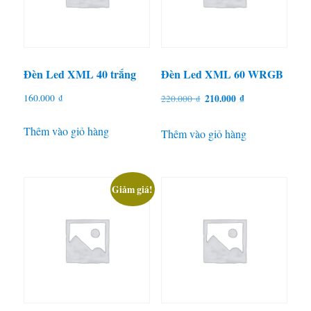
Đèn Led XML 40 trắng
Đèn Led XML 60 WRGB
Giá
Giá
160.000
₫
210.000
₫
220.000
₫
gốc
hiện
Thêm vào giỏ hàng
là:
tại
Thêm vào giỏ hàng
220.000 ₫.
là:
210.000 ₫.
Giảm giá!