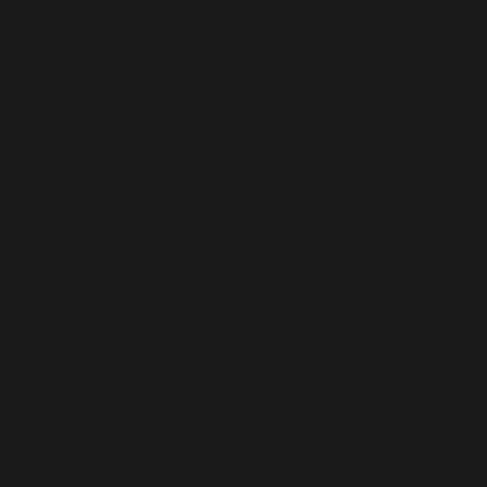
Deprecated
: Function WP_Dependencies->add_data() được gọi với
loại bỏ
một tham số đã bị
kể từ phiên bản 6.9.0! IE conditional
comments are ignored by all supported browsers. in
/home/cabaymau/domains/cabaymau.net/public_html/wp-
includes/functions.php
6131
on line
Deprecated
: Function WP_Dependencies->add_data() được gọi với
loại bỏ
một tham số đã bị
kể từ phiên bản 6.9.0! IE conditional
comments are ignored by all supported browsers. in
/home/cabaymau/domains/cabaymau.net/public_html/wp-
includes/functions.php
6131
on line
Deprecated
: Function WP_Dependencies->add_data() được gọi với
loại bỏ
một tham số đã bị
kể từ phiên bản 6.9.0! IE conditional
comments are ignored by all supported browsers. in