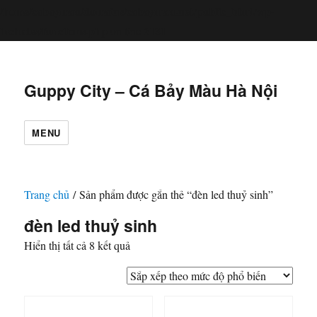
/home/cabaymau/domains/cabaymau.net/public_html/wp-
includes/functions.php
6131
on line
Guppy City – Cá Bảy Màu Hà Nội
MENU
Trang chủ
/ Sản phẩm được gắn thẻ “đèn led thuỷ sinh”
đèn led thuỷ sinh
Đã
Hiển thị tất cả 8 kết quả
sắp
xếp
theo