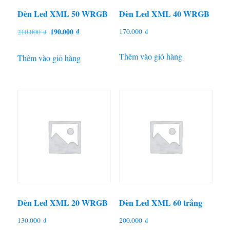
Đèn Led XML 50 WRGB
Đèn Led XML 40 WRGB
Giá
Giá
170.000
₫
190.000
₫
210.000
₫
gốc
hiện
Thêm vào giỏ hàng
là:
tại
Thêm vào giỏ hàng
210.000 ₫.
là:
190.000 ₫.
Đèn Led XML 20 WRGB
Đèn Led XML 60 trắng
130.000
₫
200.000
₫