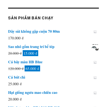
SẢN PHẨM BÁN CHẠY
Dây sủi không gập cuộn 70 80m
170.000
₫
Sao nhỏ gốm trang trí bể tép
Giá
Giá
20.000
₫
15.000
₫
gốc
hiện
Cá bảy màu HB Blue
là:
tại
Giá
Giá
120.000
₫
65.000
₫
20.000 ₫.
là:
gốc
hiện
Cá bút chì
15.000 ₫.
là:
tại
25.000
₫
120.000 ₫.
là:
Hạt giống ngưu mao chiên cao
65.000 ₫.
20.000
₫