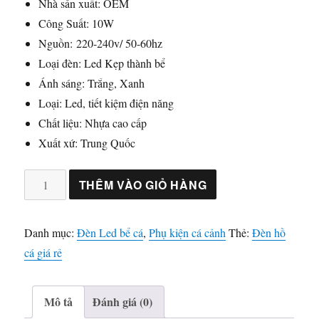
Nhà sản xuất: OEM
Công Suất: 10W
Nguồn: 220-240v/ 50-60hz
Loại đèn: Led Kẹp thành bể
Ánh sáng: Trắng, Xanh
Loại: Led, tiết kiệm điện năng
Chất liệu: Nhựa cao cấp
Xuất xứ: Trung Quốc
Đèn
THÊM VÀO GIỎ HÀNG
hồ
cá
Danh mục:
Đèn Led bể cá
,
Phụ kiện cá cảnh
Thẻ:
Đèn hồ
giá
cá giá rẻ
rẻ
số
lượng
Mô tả
Đánh giá (0)