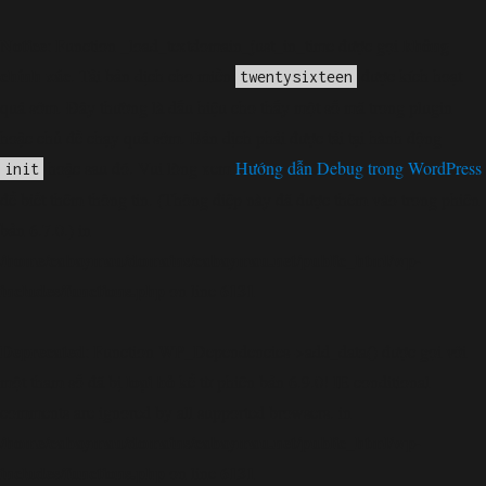
Notice
không
: Function _load_textdomain_just_in_time được gọi
chính xác
. Tải bản dịch cho miền
được kích hoạt
twentysixteen
quá sớm. Đây thường là dấu hiệu cho thấy một số mã trong plugin
hoặc chủ đề chạy quá sớm. Bản dịch phải được tải tại hành động
hoặc sau đó. Vui lòng xem
Hướng dẫn Debug trong WordPress
init
để biết thêm thông tin. (Thông điệp này đã được thêm vào trong phiên
bản 6.7.0.) in
/home/cabaymau/domains/cabaymau.net/public_html/wp-
includes/functions.php
6131
on line
Deprecated
: Function WP_Dependencies->add_data() được gọi với
loại bỏ
một tham số đã bị
kể từ phiên bản 6.9.0! IE conditional
comments are ignored by all supported browsers. in
/home/cabaymau/domains/cabaymau.net/public_html/wp-
includes/functions.php
6131
on line