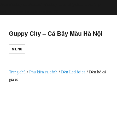
/home/cabaymau/domains/cabaymau.net/public_html/wp-
includes/functions.php
6131
on line
Guppy City – Cá Bảy Màu Hà Nội
MENU
Trang chủ
/
Phụ kiện cá cảnh
/
Đèn Led bể cá
/ Đèn hồ cá
giá rẻ