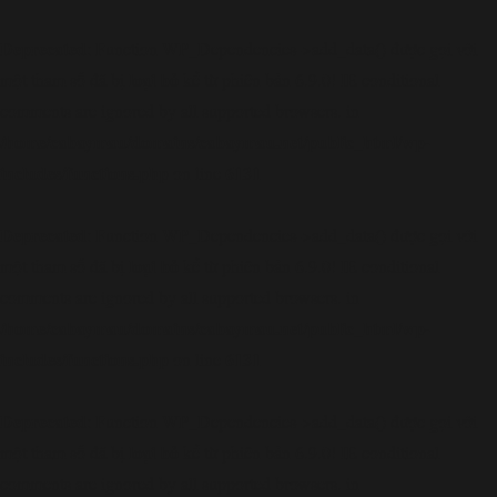
Deprecated
: Function WP_Dependencies->add_data() được gọi với
loại bỏ
một tham số đã bị
kể từ phiên bản 6.9.0! IE conditional
comments are ignored by all supported browsers. in
/home/cabaymau/domains/cabaymau.net/public_html/wp-
includes/functions.php
6131
on line
Deprecated
: Function WP_Dependencies->add_data() được gọi với
loại bỏ
một tham số đã bị
kể từ phiên bản 6.9.0! IE conditional
comments are ignored by all supported browsers. in
/home/cabaymau/domains/cabaymau.net/public_html/wp-
includes/functions.php
6131
on line
Deprecated
: Function WP_Dependencies->add_data() được gọi với
loại bỏ
một tham số đã bị
kể từ phiên bản 6.9.0! IE conditional
comments are ignored by all supported browsers. in