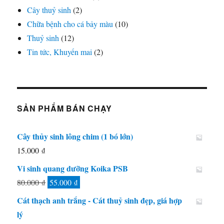
Cây thuỷ sinh
(2)
Chữa bệnh cho cá bảy màu
(10)
Thuỷ sinh
(12)
Tin tức, Khuyến mai
(2)
SẢN PHẨM BÁN CHẠY
Cây thủy sinh lông chim (1 bó lớn)
15.000
₫
Vi sinh quang dưỡng Koika PSB
Giá
Giá
80.000
₫
55.000
₫
gốc
hiện
Cát thạch anh trắng - Cát thuỷ sinh đẹp, giá hợp
là:
tại
lý
80.000 ₫.
là: