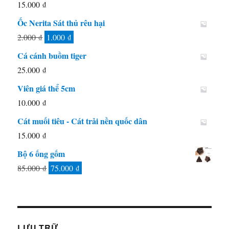
15.000
₫
55.000 ₫.
Ốc Nerita Sát thủ rêu hại
Giá
Giá
2.000
₫
1.000
₫
gốc
hiện
Cá cánh buồm tiger
là:
tại
25.000
₫
2.000 ₫.
là:
Viên giá thể 5cm
1.000 ₫.
10.000
₫
Cát muối tiêu - Cát trải nền quốc dân
15.000
₫
Bộ 6 ống gốm
Giá
Giá
85.000
₫
75.000
₫
gốc
hiện
là:
tại
85.000 ₫.
là:
75.000 ₫.
LƯU TRỮ