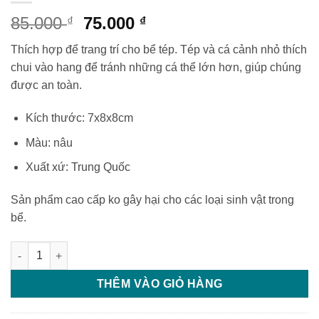
Giá
Giá
85.000
75.000
₫
₫
gốc
hiện
Thích hợp để trang trí cho bể tép. Tép và cá cảnh nhỏ thích
là:
tại
chui vào hang để tránh những cá thể lớn hơn, giúp chúng
85.000 ₫.
là:
được an toàn.
75.000 ₫.
Kích thước: 7x8x8cm
Màu: nâu
Xuất xứ: Trung Quốc
Sản phẩm cao cấp ko gây hại cho các loại sinh vật trong
bể.
Bộ 6 ống gốm số lượng
THÊM VÀO GIỎ HÀNG