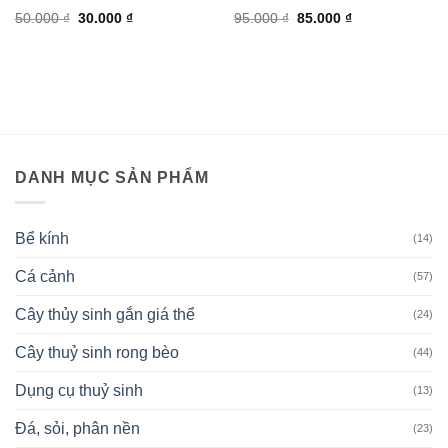
Giá
Giá
Giá
Giá
50.000
₫
30.000
₫
95.000
₫
85.000
₫
gốc
hiện
gốc
hiện
là:
tại
là:
tại
50.000 ₫.
là:
95.000 ₫.
là:
30.000 ₫.
85.000 ₫.
DANH MỤC SẢN PHẨM
Bể kính
(14)
Cá cảnh
(57)
Cây thủy sinh gắn giá thể
(24)
Cây thuỷ sinh rong bèo
(44)
Dụng cụ thuỷ sinh
(13)
Đá, sỏi, phân nền
(23)