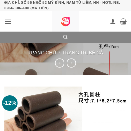
ĐỊA CHỈ: SỐ 56 NGÕ 52 MỸ ĐÌNH, NAM TỪ LIÊM, HN - HOTLINE:
Bỏ
0966-386-480 (MR TIẾN)
qua
nội
dung
TRANG CHỦ
/
TRANG TRÍ BỂ CÁ
-12%