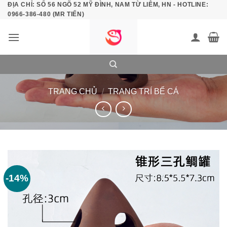
ĐỊA CHỈ: SỐ 56 NGÕ 52 MỸ ĐÌNH, NAM TỪ LIÊM, HN - HOTLINE:
Bỏ
0966-386-480 (MR TIẾN)
qua
nội
dung
TRANG CHỦ
/
TRANG TRÍ BỂ CÁ
-14%