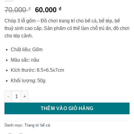
Giá
Giá
70.000
60.000
₫
₫
gốc
hiện
Chóp 3 lỗ gốm – Đồ chơi trang trí cho bể cá, bể tép, bể
là:
tại
thuỷ sinh cao cấp. Sản phẩm có thể làm chỗ trú ẩn, đồ chơi
70.000 ₫.
là:
cho tép cảnh.
60.000 ₫.
Chất liệu: Gốm
Màu sắc: nâu
Kích thước: 8.5×6.5x7cm
Khối lượng: 50g
Chóp 3 lỗ gốm số lượng
THÊM VÀO GIỎ HÀNG
Danh mục:
Trang trí bể cá