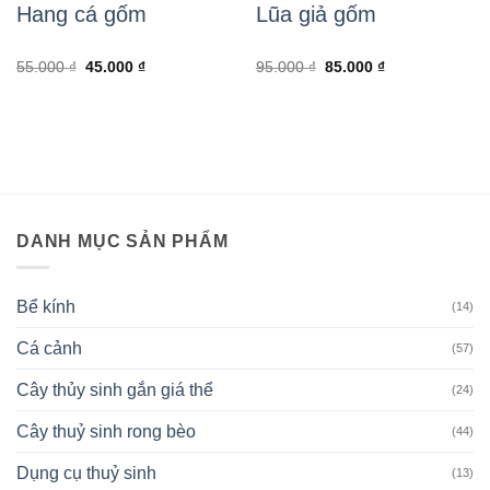
Hang cá gốm
Lũa giả gốm
Giá
Giá
Giá
Giá
55.000
₫
45.000
₫
95.000
₫
85.000
₫
gốc
hiện
gốc
hiện
là:
tại
là:
tại
55.000 ₫.
là:
95.000 ₫.
là:
45.000 ₫.
85.000 ₫.
DANH MỤC SẢN PHẨM
Bể kính
(14)
Cá cảnh
(57)
Cây thủy sinh gắn giá thể
(24)
Cây thuỷ sinh rong bèo
(44)
Dụng cụ thuỷ sinh
(13)